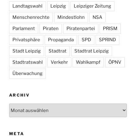
Landtagswahl
Leipzig
Leipziger Zeitung
Menschenrechte
Mindestlohn
NSA
Parlament
Piraten
Piratenpartei
PRISM
Privatsphäre
Propaganda
SPD
SPRIND
Stadt Leipzig
Stadtrat
Stadtrat Leipzig
Stadtratswahl
Verkehr
Wahlkampf
ÖPNV
Überwachung
ARCHIV
Archiv
META