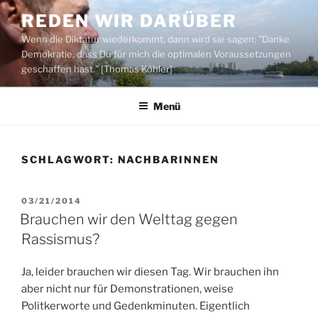
Zum
REDEN WIR DARÜBER
Inhalt
Wenn die Diktatur wiederkommt, dann wird sie sagen: "Danke
springen
Demokratie, dass Du für mich die optimalen Voraussetzungen
geschaffen hast." [Thomas Köhler]
Menü
SCHLAGWORT:
NACHBARINNEN
VERÖFFENTLICHT
03/21/2014
AM
Brauchen wir den Welttag gegen
Rassismus?
Ja, leider brauchen wir diesen Tag. Wir brauchen ihn
aber nicht nur für Demonstrationen, weise
Politkerworte und Gedenkminuten. Eigentlich