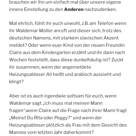
brauchen wir ihn um einfach mal über unsere eigene
innere Einstellung zu den
Anderen
nachzudenken.
Mal ehrlich, fühlt ihr euch unwohl, z.B. am Telefon wenn
ihr
Waldemar Müller
anruft und dieser sich, trotz des
deutschen Namens, mit starkem slavischen Akzent
meldet? Oder wenn euer Kind von der neuen Freundin
Claire
aus dem Kindergarten erzählt und ihr dann nach
Wochen feststellt, dass diese dunkelhäutig ist? Zuckt
ihr zusammen, wenn der angemeldete
Heizungsableser
Ali
heißt und arabisch aussieht und
klingt?
Aber ist es auch irgendwie seltsam für euch, wenn
Waldemar
sagt „ich muss mal meinen Mann
fragen“,wenn
Claire
auf die Frage nach ihrer Mami fragt
„Meinst Du Rita oder Peggy?“ und wenn der
Heizungsableser plötzlich als Frau mit dem Gesicht des
Mannes vom letzten Jahr daherkommt?