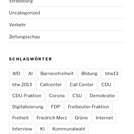
Strasbourg
Uncategorized
Verkehr
Zeitungsschau
SCHLAGWÖRTER
AfD
AI
Barrierefreiheit
Bildung
btw13
btw 2013
Callcenter
Call Center
CDU
CDU-Fraktion
Corona
CSU
Demokratie
Digitalisierung
FDP
Freibeuter-Fraktion
Freiheit
Friedrich Merz
Grüne
Internet
Interview
KI
Kommunalwahl