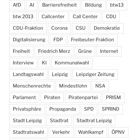
AfD
AI
Barrierefreiheit
Bildung
btw13
btw 2013
Callcenter
Call Center
CDU
CDU-Fraktion
Corona
CSU
Demokratie
Digitalisierung
FDP
Freibeuter-Fraktion
Freiheit
Friedrich Merz
Grüne
Internet
Interview
KI
Kommunalwahl
Landtagswahl
Leipzig
Leipziger Zeitung
Menschenrechte
Mindestlohn
NSA
Parlament
Piraten
Piratenpartei
PRISM
Privatsphäre
Propaganda
SPD
SPRIND
Stadt Leipzig
Stadtrat
Stadtrat Leipzig
Stadtratswahl
Verkehr
Wahlkampf
ÖPNV