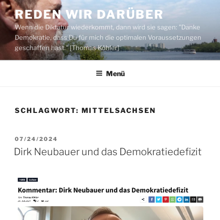
Zum
REDEN WIR DARÜBER
Inhalt
Wenn die Diktatur wiederkommt, dann wird sie sagen: "Danke
springen
Demokratie, dass Du für mich die optimalen Voraussetzungen
geschaffen hast." [Thomas Köhler]
Menü
SCHLAGWORT:
MITTELSACHSEN
VERÖFFENTLICHT
07/24/2024
AM
Dirk Neubauer und das Demokratiedefizit