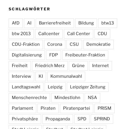
SCHLAGWÖRTER
AfD
AI
Barrierefreiheit
Bildung
btw13
btw 2013
Callcenter
Call Center
CDU
CDU-Fraktion
Corona
CSU
Demokratie
Digitalisierung
FDP
Freibeuter-Fraktion
Freiheit
Friedrich Merz
Grüne
Internet
Interview
KI
Kommunalwahl
Landtagswahl
Leipzig
Leipziger Zeitung
Menschenrechte
Mindestlohn
NSA
Parlament
Piraten
Piratenpartei
PRISM
Privatsphäre
Propaganda
SPD
SPRIND