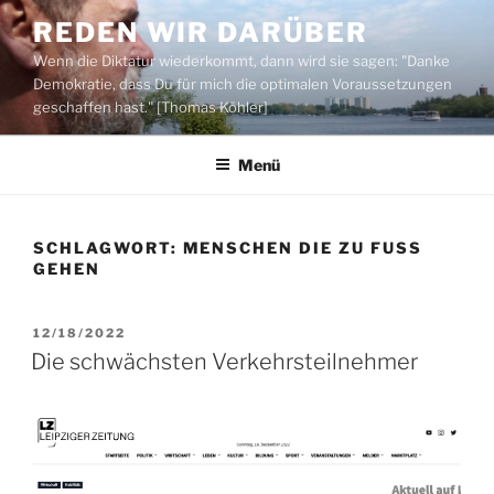
Zum
REDEN WIR DARÜBER
Inhalt
Wenn die Diktatur wiederkommt, dann wird sie sagen: "Danke
springen
Demokratie, dass Du für mich die optimalen Voraussetzungen
geschaffen hast." [Thomas Köhler]
Menü
SCHLAGWORT:
MENSCHEN DIE ZU FUSS G
EHEN
VERÖFFENTLICHT
12/18/2022
AM
Die schwächsten Verkehrsteilnehmer