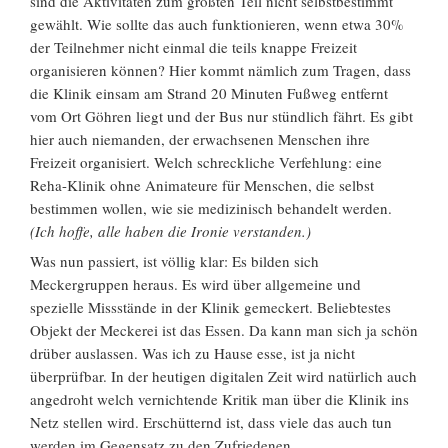
sind die Aktivitäten zum größten Teil nicht selbstbestimmt
gewählt. Wie sollte das auch funktionieren, wenn etwa 30%
der Teilnehmer nicht einmal die teils knappe Freizeit
organisieren können? Hier kommt nämlich zum Tragen, dass
die Klinik einsam am Strand 20 Minuten Fußweg entfernt
vom Ort Göhren liegt und der Bus nur stündlich fährt. Es gibt
hier auch niemanden, der erwachsenen Menschen ihre
Freizeit organisiert. Welch schreckliche Verfehlung: eine
Reha-Klinik ohne Animateure für Menschen, die selbst
bestimmen wollen, wie sie medizinisch behandelt werden.
(Ich hoffe, alle haben die Ironie verstanden.)
Was nun passiert, ist völlig klar: Es bilden sich
Meckergruppen heraus. Es wird über allgemeine und
spezielle Missstände in der Klinik gemeckert. Beliebtestes
Objekt der Meckerei ist das Essen. Da kann man sich ja schön
drüber auslassen. Was ich zu Hause esse, ist ja nicht
überprüfbar. In der heutigen digitalen Zeit wird natürlich auch
angedroht welch vernichtende Kritik man über die Klinik ins
Netz stellen wird. Erschütternd ist, dass viele das auch tun
werden im Gegensatz zu den Zufriedenen.