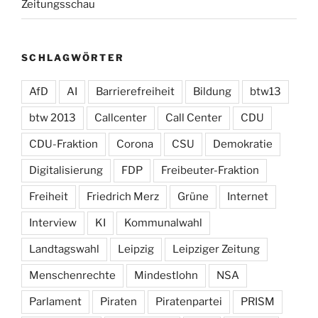
Zeitungsschau
SCHLAGWÖRTER
AfD
AI
Barrierefreiheit
Bildung
btw13
btw 2013
Callcenter
Call Center
CDU
CDU-Fraktion
Corona
CSU
Demokratie
Digitalisierung
FDP
Freibeuter-Fraktion
Freiheit
Friedrich Merz
Grüne
Internet
Interview
KI
Kommunalwahl
Landtagswahl
Leipzig
Leipziger Zeitung
Menschenrechte
Mindestlohn
NSA
Parlament
Piraten
Piratenpartei
PRISM