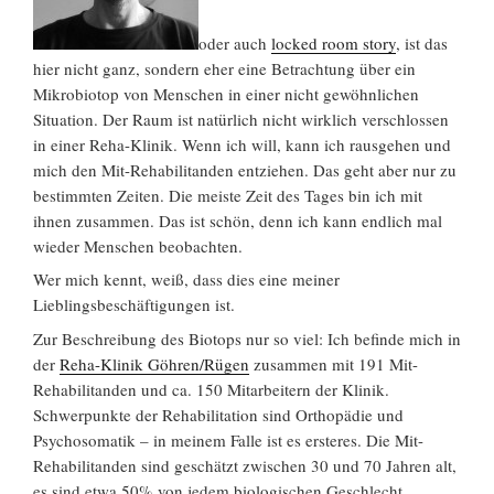
oder auch
l
ocked room
s
tory
, ist das
hier nicht ganz, sondern eher eine Betrachtung über ein
Mikrobiotop von Menschen in einer nicht gewöhnlichen
Situation. Der Raum ist natürlich nicht wirklich verschlossen
in einer Reha-Klinik. Wenn ich will, kann ich rausgehen und
mich den Mit-Rehabilitanden entziehen. Das geht aber nur zu
bestimmten Zeiten. Die meiste Zeit des Tages bin ich mit
ihnen zusammen. Das ist schön, denn ich kann endlich mal
wieder Menschen beobachten.
Wer mich kennt, weiß, dass dies eine meiner
Lieblingsbeschäftigungen ist.
Zur Beschreibung des Biotops nur so viel: Ich befinde mich in
der
Reha-Klinik Göhren/Rügen
zusammen mit 191 Mit-
Rehabilitanden und ca. 150 Mitarbeitern der Klinik.
Schwerpunkte der Rehabilitation sind Orthopädie und
Psychosomatik – in meinem Falle ist es ersteres. Die Mit-
Rehabilitanden sind geschätzt zwischen 30 und 70 Jahren alt,
es sind etwa 50% von jedem biologischen Geschlecht