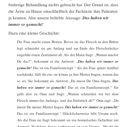
bisherige Behandlung nichts gebracht hat. Der Grund ist, dass
die Ärzte zu Hause einschließlich der Fachärzte ihre Patienten
ja kennen. Also unsere beliebte Aussage:
Das haben wir
immer so gemacht!
Dazu eine kleine Geschichte:
Die Frau macht einen Braten. Bevor sie das Fleisch in den Bräter
legt schneidet sie am Anfang und am Ende des Fleischstückes
ungefähr einen Zentimeter ab. Als der Mann fragt: „Warum machst
Du das?“, bekommt er die Antwort: „
Das haben wir immer so
gemacht!
Das ist ein Familienrezept.“ Als die Frau später darüber
nachdenkt, fällt ihr ein, sie könne ja ihre Mutter fragen, warum das
so sei. Sie bekommt als Antwort „Da musst Du Oma fragen.
Das
haben wir immer so gemacht!
Das ist ein Familienrezept.“ Sie
geht also zu Oma und fragt: „Warum schneiden wir bei dem
Fleisch immer das Anfangs- und das Endstück ab?“ Oma sagt: „Da
musst Du meine Mutter fragen.
Das haben wir immer so gemacht!
Das ist ein Familienrezept.“ Glücklicherweise lebt Uroma noch.
Als die Frau sie fragt bekommt sie ein homerisches Gelächter zur
Antwort. Nachdem dieses verklungen ist sagt Uroma: „Macht ihr