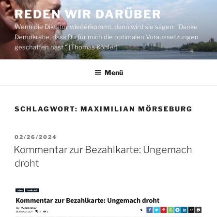
Zum
REDEN WIR DARÜBER
Inhalt
Wenn die Diktatur wiederkommt, dann wird sie sagen: "Danke
springen
Demokratie, dass Du für mich die optimalen Voraussetzungen
geschaffen hast." [Thomas Köhler]
Menü
SCHLAGWORT:
MAXIMILIAN MÖRSEBURG
VERÖFFENTLICHT
02/26/2024
AM
Kommentar zur Bezahlkarte: Ungemach
droht