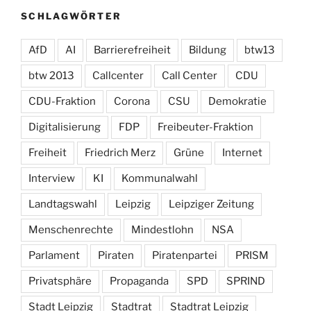
SCHLAGWÖRTER
AfD
AI
Barrierefreiheit
Bildung
btw13
btw 2013
Callcenter
Call Center
CDU
CDU-Fraktion
Corona
CSU
Demokratie
Digitalisierung
FDP
Freibeuter-Fraktion
Freiheit
Friedrich Merz
Grüne
Internet
Interview
KI
Kommunalwahl
Landtagswahl
Leipzig
Leipziger Zeitung
Menschenrechte
Mindestlohn
NSA
Parlament
Piraten
Piratenpartei
PRISM
Privatsphäre
Propaganda
SPD
SPRIND
Stadt Leipzig
Stadtrat
Stadtrat Leipzig