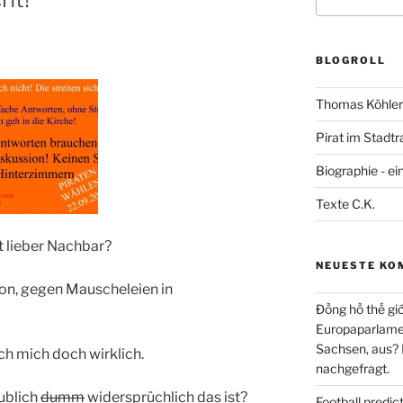
nach:
BLOGROLL
Thomas Köhler 
Pirat im Stadtr
Biographie - ei
Texte C.K.
 lieber Nachbar?
NEUESTE KO
ion, gegen Mauscheleien in
Đồng hồ thế giớ
Europaparlament
Sachsen, aus?
ch mich doch wirklich.
nachgefragt.
ublich
dumm
widersprüchlich das ist?
Football predi