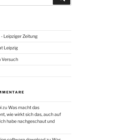
- Leipziger Zeitung
at Leipzig
n Versuch
MMENTARE
i
zu
Was macht das
, wie wirkt sich das, auch auf
 Ich habe nachgeschaut und
ction software download
zu
Was