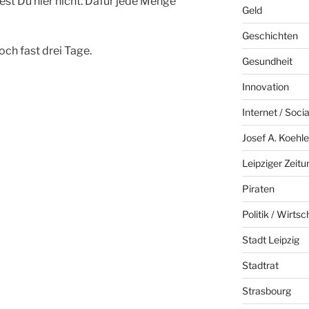
est Du hier nicht. Dafür jede Menge
Geld
Geschichten
ch fast drei Tage.
Gesundheit
Innovation
Internet / Soci
Josef A. Koehle
Leipziger Zeitu
Piraten
Politik / Wirtsc
Stadt Leipzig
Stadtrat
Strasbourg