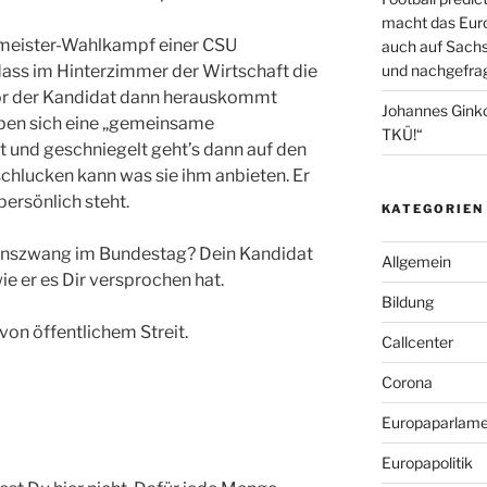
macht das Euro
ermeister-Wahlkampf einer CSU
auch auf Sachs
dass im Hinterzimmer der Wirtschaft die
und nachgefrag
evor der Kandidat dann herauskommt
Johannes Gink
aben sich eine „gemeinsame
TKÜ!“
t und geschniegelt geht’s dann auf den
 schlucken kann was sie ihm anbieten. Er
persönlich steht.
KATEGORIEN
ionszwang im Bundestag? Dein Kandidat
Allgemein
ie er es Dir versprochen hat.
Bildung
von öffentlichem Streit.
Callcenter
Corona
Europaparlame
Europapolitik