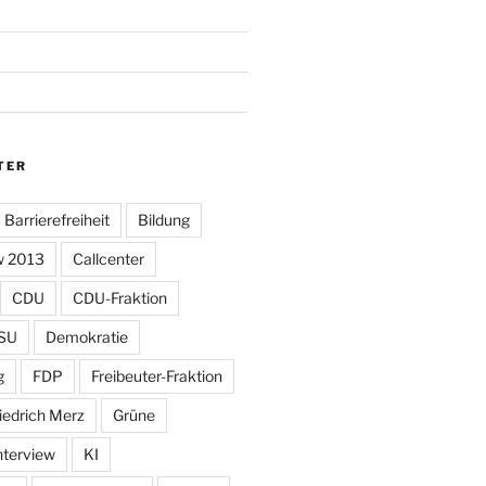
TER
Barrierefreiheit
Bildung
w 2013
Callcenter
CDU
CDU-Fraktion
SU
Demokratie
g
FDP
Freibeuter-Fraktion
iedrich Merz
Grüne
nterview
KI