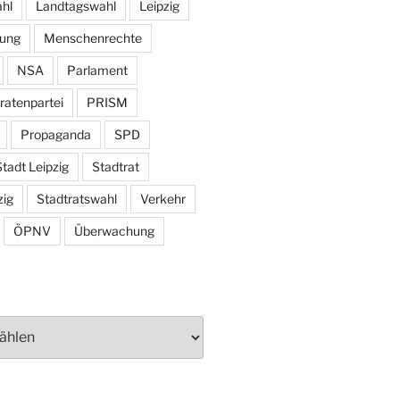
hl
Landtagswahl
Leipzig
tung
Menschenrechte
NSA
Parlament
ratenpartei
PRISM
Propaganda
SPD
tadt Leipzig
Stadtrat
zig
Stadtratswahl
Verkehr
ÖPNV
Überwachung