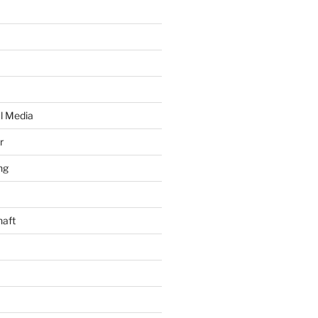
al Media
r
ng
haft