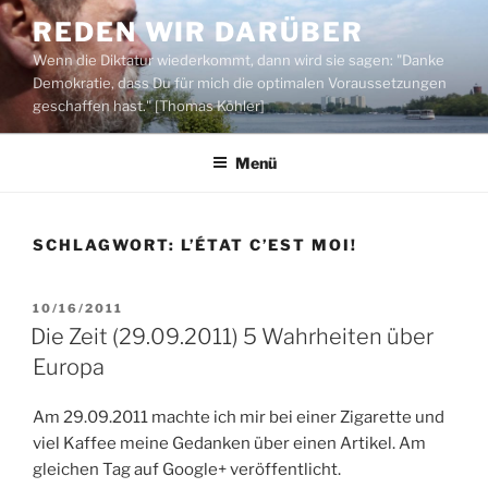
Zum
REDEN WIR DARÜBER
Inhalt
Wenn die Diktatur wiederkommt, dann wird sie sagen: "Danke
springen
Demokratie, dass Du für mich die optimalen Voraussetzungen
geschaffen hast." [Thomas Köhler]
Menü
SCHLAGWORT:
L’ÉTAT C’EST MOI!
VERÖFFENTLICHT
10/16/2011
AM
Die Zeit (29.09.2011) 5 Wahrheiten über
Europa
Am 29.09.2011 machte ich mir bei einer Zigarette und
viel Kaffee meine Gedanken über einen Artikel. Am
gleichen Tag auf Google+ veröffentlicht.