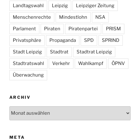
Landtagswahl
Leipzig
Leipziger Zeitung
Menschenrechte
Mindestlohn
NSA
Parlament
Piraten
Piratenpartei
PRISM
Privatsphäre
Propaganda
SPD
SPRIND
Stadt Leipzig
Stadtrat
Stadtrat Leipzig
Stadtratswahl
Verkehr
Wahlkampf
ÖPNV
Überwachung
ARCHIV
Archiv
META