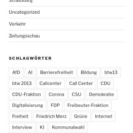
Strasbourg
Uncategorized
Verkehr
Zeitungsschau
SCHLAGWÖRTER
AfD
AI
Barrierefreiheit
Bildung
btw13
btw 2013
Callcenter
Call Center
CDU
CDU-Fraktion
Corona
CSU
Demokratie
Digitalisierung
FDP
Freibeuter-Fraktion
Freiheit
Friedrich Merz
Grüne
Internet
Interview
KI
Kommunalwahl