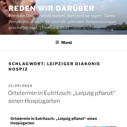
Zum
REDEN WIR DARÜBER
Inhalt
Wenn die Diktatur wiederkommt, dann wird sie sagen: "Danke
springen
Demokratie, dass Du für mich die optimalen Voraussetzungen
geschaffen hast." [Thomas Köhler]
Menü
SCHLAGWORT:
LEIPZIGER DIAKONIE
HOSPIZ
VERÖFFENTLICHT
11/25/2024
AM
Ortstermin in Eutritzsch: „Leipzig pflanzt“
einen Hospizgarten