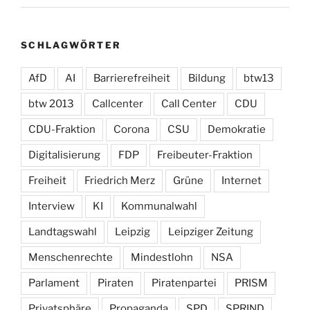
SCHLAGWÖRTER
AfD
AI
Barrierefreiheit
Bildung
btw13
btw 2013
Callcenter
Call Center
CDU
CDU-Fraktion
Corona
CSU
Demokratie
Digitalisierung
FDP
Freibeuter-Fraktion
Freiheit
Friedrich Merz
Grüne
Internet
Interview
KI
Kommunalwahl
Landtagswahl
Leipzig
Leipziger Zeitung
Menschenrechte
Mindestlohn
NSA
Parlament
Piraten
Piratenpartei
PRISM
Privatsphäre
Propaganda
SPD
SPRIND