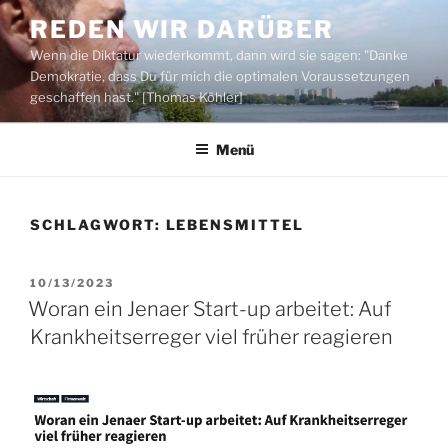
Zum
REDEN WIR DARÜBER
Inhalt
Wenn die Diktatur wiederkommt, dann wird sie sagen: "Danke
springen
Demokratie, dass Du für mich die optimalen Voraussetzungen
geschaffen hast." [Thomas Köhler]
Menü
SCHLAGWORT:
LEBENSMITTEL
VERÖFFENTLICHT
10/13/2023
AM
Woran ein Jenaer Start-up arbeitet: Auf
Krankheitserreger viel früher reagieren