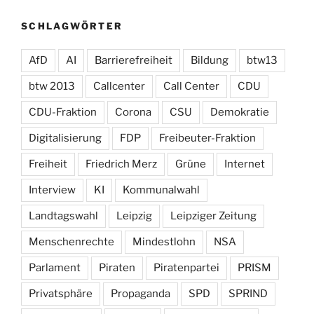
SCHLAGWÖRTER
AfD
AI
Barrierefreiheit
Bildung
btw13
btw 2013
Callcenter
Call Center
CDU
CDU-Fraktion
Corona
CSU
Demokratie
Digitalisierung
FDP
Freibeuter-Fraktion
Freiheit
Friedrich Merz
Grüne
Internet
Interview
KI
Kommunalwahl
Landtagswahl
Leipzig
Leipziger Zeitung
Menschenrechte
Mindestlohn
NSA
Parlament
Piraten
Piratenpartei
PRISM
Privatsphäre
Propaganda
SPD
SPRIND