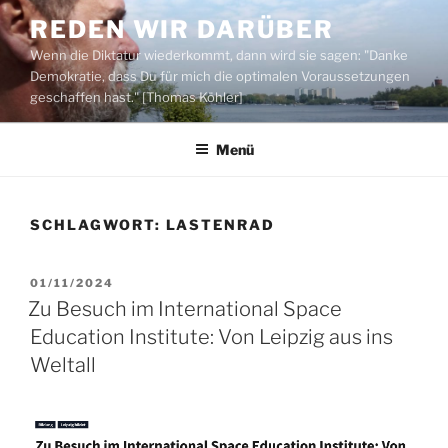
Zum
REDEN WIR DARÜBER
Inhalt
Wenn die Diktatur wiederkommt, dann wird sie sagen: "Danke
springen
Demokratie, dass Du für mich die optimalen Voraussetzungen
geschaffen hast." [Thomas Köhler]
Menü
SCHLAGWORT:
LASTENRAD
VERÖFFENTLICHT
01/11/2024
AM
Zu Besuch im International Space
Education Institute: Von Leipzig aus ins
Weltall