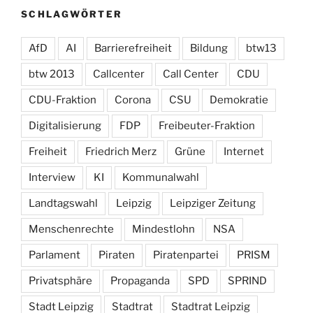
SCHLAGWÖRTER
AfD
AI
Barrierefreiheit
Bildung
btw13
btw 2013
Callcenter
Call Center
CDU
CDU-Fraktion
Corona
CSU
Demokratie
Digitalisierung
FDP
Freibeuter-Fraktion
Freiheit
Friedrich Merz
Grüne
Internet
Interview
KI
Kommunalwahl
Landtagswahl
Leipzig
Leipziger Zeitung
Menschenrechte
Mindestlohn
NSA
Parlament
Piraten
Piratenpartei
PRISM
Privatsphäre
Propaganda
SPD
SPRIND
Stadt Leipzig
Stadtrat
Stadtrat Leipzig