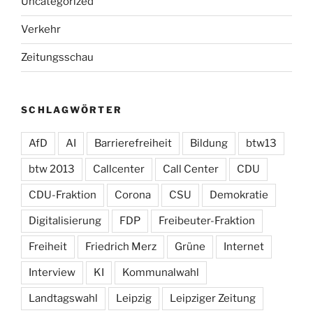
Uncategorized
Verkehr
Zeitungsschau
SCHLAGWÖRTER
AfD
AI
Barrierefreiheit
Bildung
btw13
btw 2013
Callcenter
Call Center
CDU
CDU-Fraktion
Corona
CSU
Demokratie
Digitalisierung
FDP
Freibeuter-Fraktion
Freiheit
Friedrich Merz
Grüne
Internet
Interview
KI
Kommunalwahl
Landtagswahl
Leipzig
Leipziger Zeitung