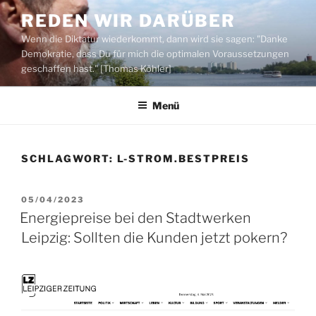
Zum
REDEN WIR DARÜBER
Inhalt
Wenn die Diktatur wiederkommt, dann wird sie sagen: "Danke
springen
Demokratie, dass Du für mich die optimalen Voraussetzungen
geschaffen hast." [Thomas Köhler]
Menü
SCHLAGWORT:
L-STROM.BESTPREIS
VERÖFFENTLICHT
05/04/2023
AM
Energiepreise bei den Stadtwerken
Leipzig: Sollten die Kunden jetzt pokern?