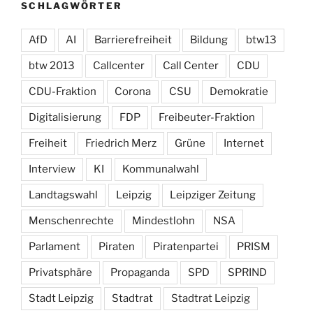
SCHLAGWÖRTER
AfD
AI
Barrierefreiheit
Bildung
btw13
btw 2013
Callcenter
Call Center
CDU
CDU-Fraktion
Corona
CSU
Demokratie
Digitalisierung
FDP
Freibeuter-Fraktion
Freiheit
Friedrich Merz
Grüne
Internet
Interview
KI
Kommunalwahl
Landtagswahl
Leipzig
Leipziger Zeitung
Menschenrechte
Mindestlohn
NSA
Parlament
Piraten
Piratenpartei
PRISM
Privatsphäre
Propaganda
SPD
SPRIND
Stadt Leipzig
Stadtrat
Stadtrat Leipzig