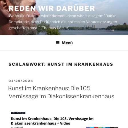
Zum
REDEN WIR DARÜBER
Inhalt
Wenn die Diktatur wiederkommt, dann wird sie sagen: "Danke
springen
Demokratie, dass Du für mich die optimalen Voraussetzungen
geschaffen hast." [Thomas Köhler]
Menü
SCHLAGWORT:
KUNST IM KRANKENHAUS
VERÖFFENTLICHT
01/29/2024
AM
Kunst im Krankenhaus: Die 105.
Vernissage im Diakonissenkrankenhaus