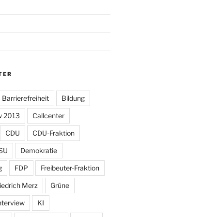
TER
Barrierefreiheit
Bildung
w 2013
Callcenter
CDU
CDU-Fraktion
SU
Demokratie
g
FDP
Freibeuter-Fraktion
iedrich Merz
Grüne
nterview
KI