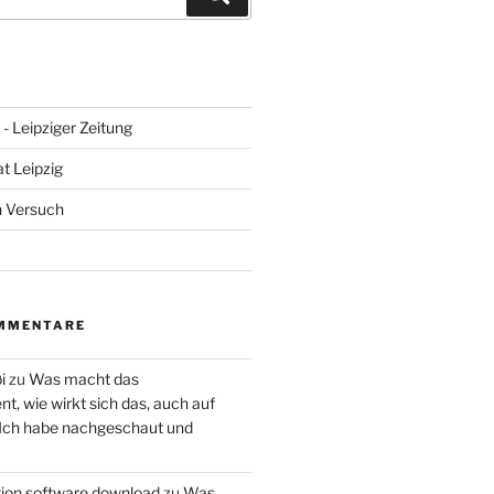
- Leipziger Zeitung
at Leipzig
n Versuch
MMENTARE
i
zu
Was macht das
, wie wirkt sich das, auch auf
 Ich habe nachgeschaut und
ction software download
zu
Was