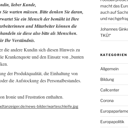
ndin, lieber Kunde,
macht das Euro
ss Sie warten müssen. Bitte denken Sie daran,
auch auf Sachs
wartet Sie ein Mensch der bemüht ist Ihre
und nachgefrag
arbeiterinnen und Mitarbeiter können die
Johannes Gink
ehandeln sie diese also bitte als Menschen.
TKÜ!“
r Ihr Verständnis.
er die andere Kundin sich diesen Hinweis zu
KATEGORIEN
die Krankenquote und den Einsatz von „bunten
nken.
Allgemein
ung der Produktqualität, die Einhaltung von
Bildung
oder die Aufstockung des Personalbestandes.
Callcenter
n Ironie und Frustration enthalten.
Corona
adtanzeiger.de/news-bilder/warteschleife.jpg
Europaparlame
Europapolitik