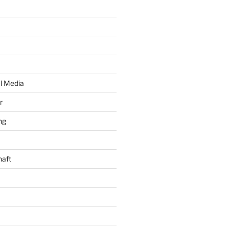
al Media
r
ng
haft