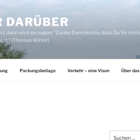
R DARÜBER
, dann wird sie sagen: "Danke Demokratie, dass Du für mich
ast." [Thomas Köhler]
rung
Packungsbeilage
Verkehr – eine Vison
Über das
Suchen