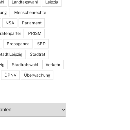
hl
Landtagswahl
Leipzig
tung
Menschenrechte
NSA
Parlament
ratenpartei
PRISM
Propaganda
SPD
tadt Leipzig
Stadtrat
zig
Stadtratswahl
Verkehr
ÖPNV
Überwachung