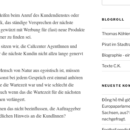
nach:
hleifen beim Anruf des Kundendienstes oder
BLOGROLL
k, das ständige Versprechen der nächste
as gewürzt mit Werbung für (fast) neue Produkte
Thomas Köhler 
r zu finden sei.
Pirat im Stadtr
sitzen wir, die Callcenter AgentInnen und
 die nächste Kundin nicht allzu lange genervt
Biographie - ei
Texte C.K.
ensch von Natur aus egoistisch ist, müssen
sonst bei jedem Gespräch erst einmal anhören
e die Wartezeit war und wie schlecht die
NEUESTE KO
uch wenn das die Wartezeit für die nächsten
en verlängert.
Đồng hồ thế giớ
Europaparlament
en das nicht beeinflussen, die Auftraggeber
Sachsen, aus?
ndlichen Hinweis an die KundInnen?
nachgefragt.
Football predi