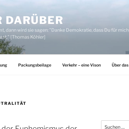
R DARÜBER
, dann wird sie sagen: "Danke Demokratie, dass Du für mich
ast." [Thomas Köhler]
rung
Packungsbeilage
Verkehr – eine Vison
Über das
TRALITÄT
Suchen
d der Euphemismus der