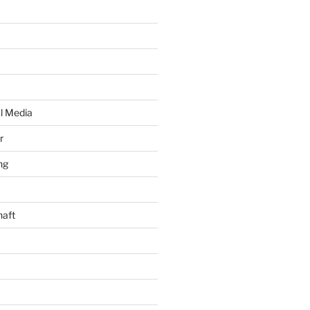
al Media
r
ng
haft