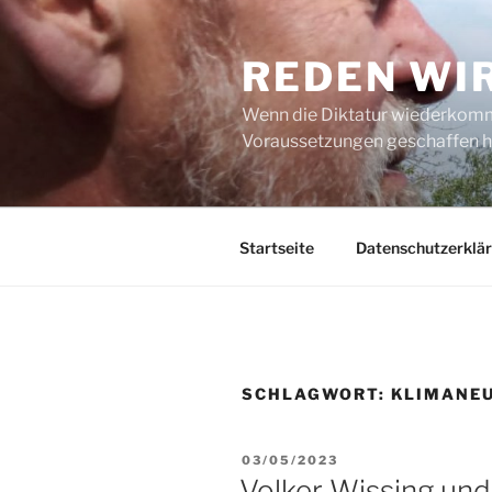
Zum
Inhalt
REDEN WI
springen
Wenn die Diktatur wiederkommt
Voraussetzungen geschaffen h
Startseite
Datenschutzerklä
SCHLAGWORT:
KLIMANEU
VERÖFFENTLICHT
03/05/2023
AM
Volker Wissing un