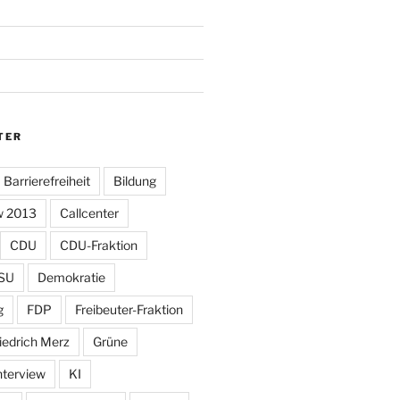
TER
Barrierefreiheit
Bildung
w 2013
Callcenter
CDU
CDU-Fraktion
SU
Demokratie
g
FDP
Freibeuter-Fraktion
iedrich Merz
Grüne
nterview
KI