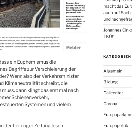
macht das Euro
auch auf Sachs
und nachgefrag
Johannes Gink
TKÜ!“
KATEGORIEN
, dass ein Euphemismus die
s Begriffs zur Verschleierung der
Allgemein
der? Wenn also der Verkehrsminister
Bildung
 Klimaneutralität schreibt, die
n muss, dann klingt das erst mal nach
Callcenter
nomer Schienenverkehr,
Corona
gesteuerten Systemen und vielem
Europaparlame
n der Leipziger Zeitung lesen.
Europapolitik