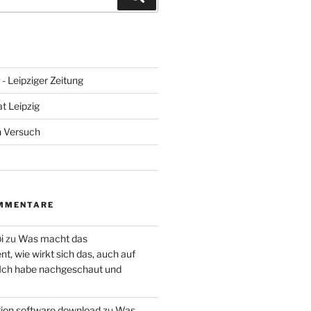
- Leipziger Zeitung
at Leipzig
n Versuch
MMENTARE
i
zu
Was macht das
, wie wirkt sich das, auch auf
 Ich habe nachgeschaut und
ction software download
zu
Was