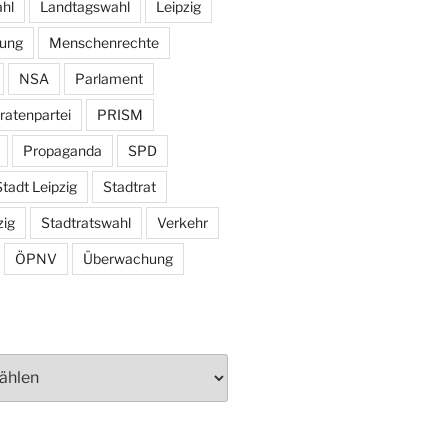
hl
Landtagswahl
Leipzig
tung
Menschenrechte
NSA
Parlament
ratenpartei
PRISM
Propaganda
SPD
tadt Leipzig
Stadtrat
zig
Stadtratswahl
Verkehr
ÖPNV
Überwachung