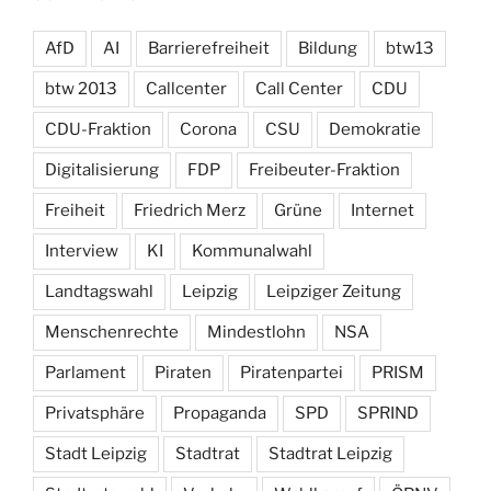
AfD
AI
Barrierefreiheit
Bildung
btw13
btw 2013
Callcenter
Call Center
CDU
CDU-Fraktion
Corona
CSU
Demokratie
Digitalisierung
FDP
Freibeuter-Fraktion
Freiheit
Friedrich Merz
Grüne
Internet
Interview
KI
Kommunalwahl
Landtagswahl
Leipzig
Leipziger Zeitung
Menschenrechte
Mindestlohn
NSA
Parlament
Piraten
Piratenpartei
PRISM
Privatsphäre
Propaganda
SPD
SPRIND
Stadt Leipzig
Stadtrat
Stadtrat Leipzig