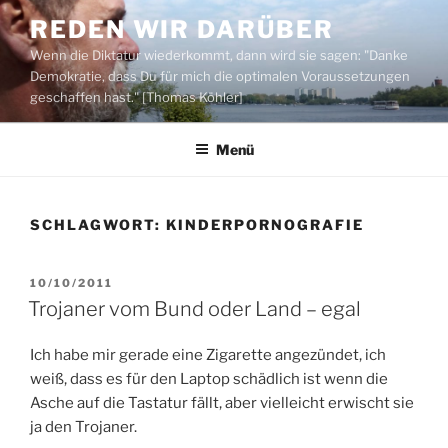
Zum
REDEN WIR DARÜBER
Inhalt
Wenn die Diktatur wiederkommt, dann wird sie sagen: "Danke
springen
Demokratie, dass Du für mich die optimalen Voraussetzungen
geschaffen hast." [Thomas Köhler]
Menü
SCHLAGWORT:
KINDERPORNOGRAFIE
VERÖFFENTLICHT
10/10/2011
AM
Trojaner vom Bund oder Land – egal
Ich habe mir gerade eine Zigarette angezündet, ich
weiß, dass es für den Laptop schädlich ist wenn die
Asche auf die Tastatur fällt, aber vielleicht erwischt sie
ja den Trojaner.