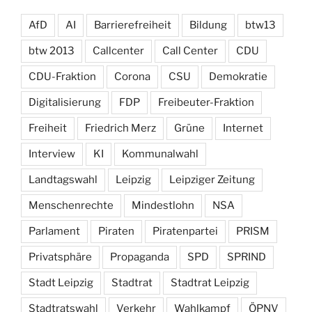
AfD
AI
Barrierefreiheit
Bildung
btw13
btw 2013
Callcenter
Call Center
CDU
CDU-Fraktion
Corona
CSU
Demokratie
Digitalisierung
FDP
Freibeuter-Fraktion
Freiheit
Friedrich Merz
Grüne
Internet
Interview
KI
Kommunalwahl
Landtagswahl
Leipzig
Leipziger Zeitung
Menschenrechte
Mindestlohn
NSA
Parlament
Piraten
Piratenpartei
PRISM
Privatsphäre
Propaganda
SPD
SPRIND
Stadt Leipzig
Stadtrat
Stadtrat Leipzig
Stadtratswahl
Verkehr
Wahlkampf
ÖPNV