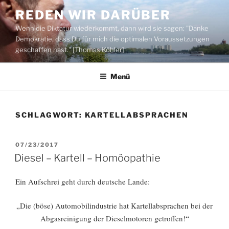
Zum
REDEN WIR DARÜBER
Inhalt
Wenn die Diktatur wiederkommt, dann wird sie sagen: "Danke
springen
Demokratie, dass Du für mich die optimalen Voraussetzungen
geschaffen hast." [Thomas Köhler]
Menü
SCHLAGWORT:
KARTELLABSPRACHEN
VERÖFFENTLICHT
07/23/2017
AM
Diesel – Kartell – Homöopathie
Ein Aufschrei geht durch deutsche Lande:
„Die (böse) Automobilindustrie hat Kartellabsprachen bei der
Abgasreinigung der Dieselmotoren getroffen!“