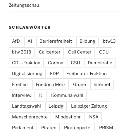
Zeitungsschau
SCHLAGWÖRTER
AfD
AI
Barrierefreiheit
Bildung
btw13
btw 2013
Callcenter
Call Center
CDU
CDU-Fraktion
Corona
CSU
Demokratie
Digitalisierung
FDP
Freibeuter-Fraktion
Freiheit
Friedrich Merz
Grüne
Internet
Interview
KI
Kommunalwahl
Landtagswahl
Leipzig
Leipziger Zeitung
Menschenrechte
Mindestlohn
NSA
Parlament
Piraten
Piratenpartei
PRISM