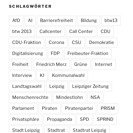
SCHLAGWÖRTER
AfD
AI
Barrierefreiheit
Bildung
btw13
btw 2013
Callcenter
Call Center
CDU
CDU-Fraktion
Corona
CSU
Demokratie
Digitalisierung
FDP
Freibeuter-Fraktion
Freiheit
Friedrich Merz
Grüne
Internet
Interview
KI
Kommunalwahl
Landtagswahl
Leipzig
Leipziger Zeitung
Menschenrechte
Mindestlohn
NSA
Parlament
Piraten
Piratenpartei
PRISM
Privatsphäre
Propaganda
SPD
SPRIND
Stadt Leipzig
Stadtrat
Stadtrat Leipzig