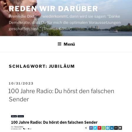
Zum
REDEN WIR DARÜBER
Inhalt
Wenn die Diktatur wiederkommt, dann wird sie sagen: "Danke
springen
Demokratie, dass Du für mich die optimalen Voraussetzungen
geschaffen hast." [Thomas Köhler]
Menü
SCHLAGWORT:
JUBILÄUM
VERÖFFENTLICHT
10/31/2023
AM
100 Jahre Radio: Du hörst den falschen
Sender