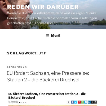
Zum
REDEN WIR DARÜBER
Inhalt
Wenn die Diktatur wiederkommt, dann wird sie sagen: "Danke
springen
Demokratie, dass Du für mich die optimalen Voraussetzungen
geschaffen hast." [Thomas Köhler]
Menü
SCHLAGWORT:
JTF
VERÖFFENTLICHT
11/25/2024
AM
EU fördert Sachsen, eine Pressereise:
Station 2 – die Bäckerei Drechsel