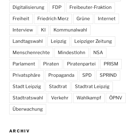
Digitalisierung
FDP
Freibeuter-Fraktion
Freiheit
Friedrich Merz
Grüne
Internet
Interview
KI
Kommunalwahl
Landtagswahl
Leipzig
Leipziger Zeitung
Menschenrechte
Mindestlohn
NSA
Parlament
Piraten
Piratenpartei
PRISM
Privatsphäre
Propaganda
SPD
SPRIND
Stadt Leipzig
Stadtrat
Stadtrat Leipzig
Stadtratswahl
Verkehr
Wahlkampf
ÖPNV
Überwachung
ARCHIV