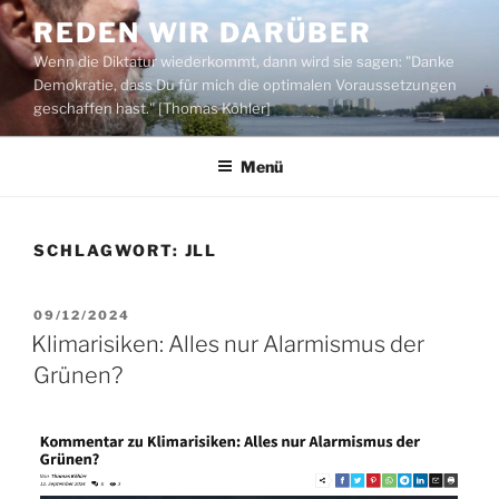
Zum
REDEN WIR DARÜBER
Inhalt
Wenn die Diktatur wiederkommt, dann wird sie sagen: "Danke
springen
Demokratie, dass Du für mich die optimalen Voraussetzungen
geschaffen hast." [Thomas Köhler]
Menü
SCHLAGWORT:
JLL
VERÖFFENTLICHT
09/12/2024
AM
Klimarisiken: Alles nur Alarmismus der
Grünen?