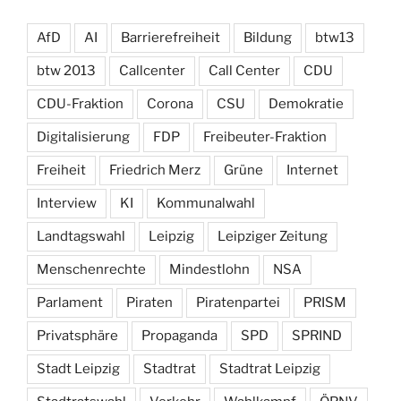
AfD
AI
Barrierefreiheit
Bildung
btw13
btw 2013
Callcenter
Call Center
CDU
CDU-Fraktion
Corona
CSU
Demokratie
Digitalisierung
FDP
Freibeuter-Fraktion
Freiheit
Friedrich Merz
Grüne
Internet
Interview
KI
Kommunalwahl
Landtagswahl
Leipzig
Leipziger Zeitung
Menschenrechte
Mindestlohn
NSA
Parlament
Piraten
Piratenpartei
PRISM
Privatsphäre
Propaganda
SPD
SPRIND
Stadt Leipzig
Stadtrat
Stadtrat Leipzig