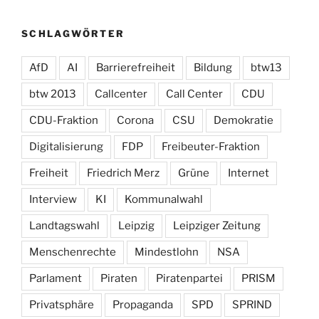
SCHLAGWÖRTER
AfD
AI
Barrierefreiheit
Bildung
btw13
btw 2013
Callcenter
Call Center
CDU
CDU-Fraktion
Corona
CSU
Demokratie
Digitalisierung
FDP
Freibeuter-Fraktion
Freiheit
Friedrich Merz
Grüne
Internet
Interview
KI
Kommunalwahl
Landtagswahl
Leipzig
Leipziger Zeitung
Menschenrechte
Mindestlohn
NSA
Parlament
Piraten
Piratenpartei
PRISM
Privatsphäre
Propaganda
SPD
SPRIND