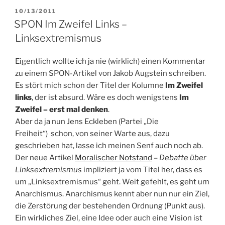
VERÖFFENTLICHT
10/13/2011
AM
SPON Im Zweifel Links –
Linksextremismus
Eigentlich wollte ich ja nie (wirklich) einen Kommentar
zu einem SPON-Artikel von Jakob Augstein schreiben.
Es stört mich schon der Titel der Kolumne
Im Zweifel
links
, der ist absurd. Wäre es doch wenigstens
Im
Zweifel – erst mal denken
.
Aber da ja nun Jens Eckleben (Partei „Die
Freiheit“) schon, von seiner Warte aus, dazu
geschrieben hat, lasse ich meinen Senf auch noch ab.
Der neue Artikel
Moralischer Notstand
–
Debatte über
Linksextremismus
impliziert ja vom Titel her, dass es
um „Linksextremismus“ geht. Weit gefehlt, es geht um
Anarchismus. Anarchismus kennt aber nun nur ein Ziel,
die Zerstörung der bestehenden Ordnung (Punkt aus).
Ein wirkliches Ziel, eine Idee oder auch eine Vision ist