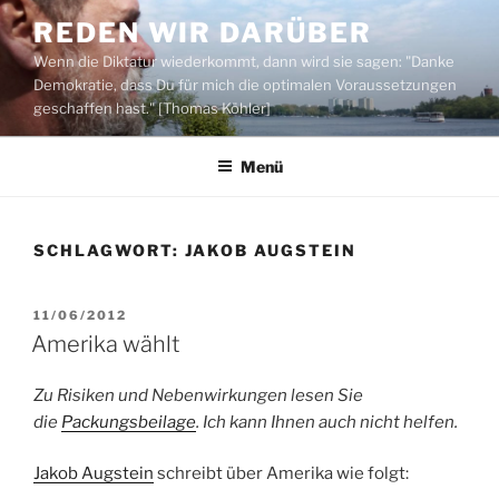
Zum
REDEN WIR DARÜBER
Inhalt
Wenn die Diktatur wiederkommt, dann wird sie sagen: "Danke
springen
Demokratie, dass Du für mich die optimalen Voraussetzungen
geschaffen hast." [Thomas Köhler]
Menü
SCHLAGWORT:
JAKOB AUGSTEIN
VERÖFFENTLICHT
11/06/2012
AM
Amerika wählt
Zu Risiken und Nebenwirkungen lesen Sie
die
Packungsbeilage
. Ich kann Ihnen auch nicht helfen.
Jakob Augstein
schreibt über Amerika wie folgt: