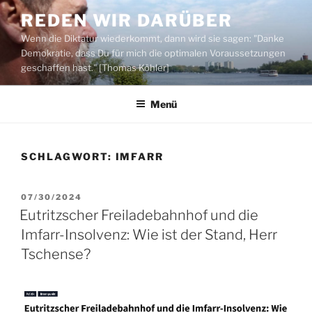
Zum
REDEN WIR DARÜBER
Inhalt
Wenn die Diktatur wiederkommt, dann wird sie sagen: "Danke
springen
Demokratie, dass Du für mich die optimalen Voraussetzungen
geschaffen hast." [Thomas Köhler]
Menü
SCHLAGWORT:
IMFARR
VERÖFFENTLICHT
07/30/2024
AM
Eutritzscher Freiladebahnhof und die
Imfarr-Insolvenz: Wie ist der Stand, Herr
Tschense?