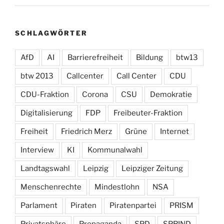
SCHLAGWÖRTER
AfD
AI
Barrierefreiheit
Bildung
btw13
btw 2013
Callcenter
Call Center
CDU
CDU-Fraktion
Corona
CSU
Demokratie
Digitalisierung
FDP
Freibeuter-Fraktion
Freiheit
Friedrich Merz
Grüne
Internet
Interview
KI
Kommunalwahl
Landtagswahl
Leipzig
Leipziger Zeitung
Menschenrechte
Mindestlohn
NSA
Parlament
Piraten
Piratenpartei
PRISM
Privatsphäre
Propaganda
SPD
SPRIND