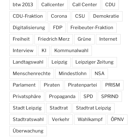
btw 2013
Callcenter
Call Center
CDU
CDU-Fraktion
Corona
CSU
Demokratie
Digitalisierung
FDP
Freibeuter-Fraktion
Freiheit
Friedrich Merz
Grüne
Internet
Interview
KI
Kommunalwahl
Landtagswahl
Leipzig
Leipziger Zeitung
Menschenrechte
Mindestlohn
NSA
Parlament
Piraten
Piratenpartei
PRISM
Privatsphäre
Propaganda
SPD
SPRIND
Stadt Leipzig
Stadtrat
Stadtrat Leipzig
Stadtratswahl
Verkehr
Wahlkampf
ÖPNV
Überwachung