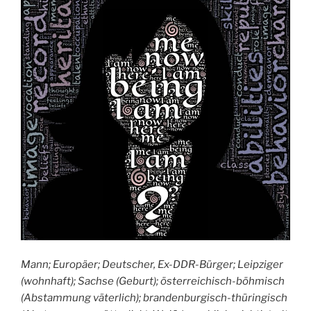
Mann; Europäer; Deutscher, Ex-DDR-Bürger; Leipziger
(wohnhaft); Sachse (Geburt); österreichisch-böhmisch
(Abstammung väterlich); brandenburgisch-thüringisch