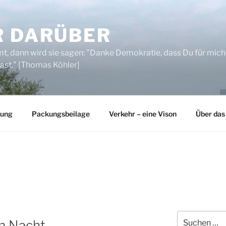
R DARÜBER
, dann wird sie sagen: "Danke Demokratie, dass Du für mich
ast." [Thomas Köhler]
rung
Packungsbeilage
Verkehr – eine Vison
Über das
Suchen
en Nacht