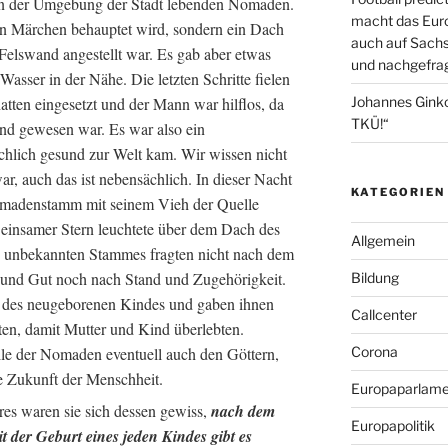
 in der Umgebung der Stadt lebenden Nomaden.
macht das Euro
ren Märchen behauptet wird, sondern ein Dach
auch auf Sachs
Felswand angestellt war. Es gab aber etwas
und nachgefrag
Wasser in der Nähe. Die letzten Schritte fielen
tten eingesetzt und der Mann war hilflos, da
Johannes Gink
TKÜ!“
end gewesen war. Es war also ein
chlich gesund zur Welt kam. Wir wissen nicht
r, auch das ist nebensächlich. In dieser Nacht
KATEGORIEN
Nomadenstamm mit seinem Vieh der Quelle
 einsamer Stern leuchtete über dem Dach des
Allgemein
 unbekannten Stammes fragten nicht nach dem
und Gut noch nach Stand und Zugehörigkeit.
Bildung
d des neugeborenen Kindes und gaben ihnen
Callcenter
ten, damit Mutter und Kind überlebten.
le der Nomaden eventuell auch den Göttern,
Corona
e Zukunft der Menschheit.
Europaparlame
hres waren sie sich dessen gewiss,
nach dem
Europapolitik
t der Geburt eines
jeden
Kindes gibt es