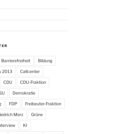
TER
Barrierefreiheit
Bildung
w 2013
Callcenter
CDU
CDU-Fraktion
SU
Demokratie
g
FDP
Freibeuter-Fraktion
iedrich Merz
Grüne
nterview
KI