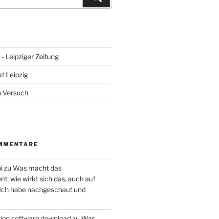
- Leipziger Zeitung
at Leipzig
n Versuch
MMENTARE
i
zu
Was macht das
, wie wirkt sich das, auch auf
 Ich habe nachgeschaut und
ction software download
zu
Was