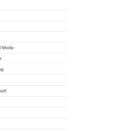
al Media
r
ng
haft