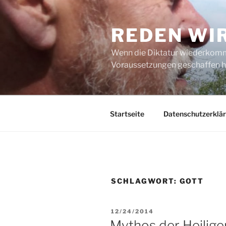
Zum
Inhalt
REDEN WI
springen
Wenn die Diktatur wiederkommt
Voraussetzungen geschaffen h
Startseite
Datenschutzerklä
SCHLAGWORT:
GOTT
VERÖFFENTLICHT
12/24/2014
AM
Mythos der Heilig