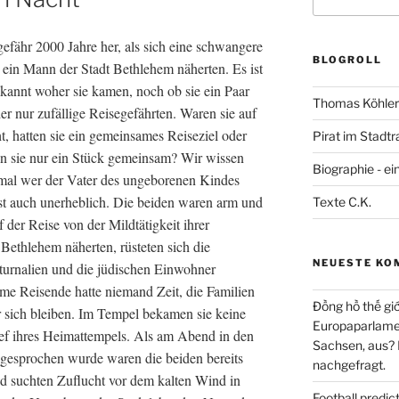
nach:
gefähr 2000 Jahre her, als sich eine schwangere
BLOGROLL
 ein Mann der Stadt Bethlehem näherten. Es ist
kannt woher sie kamen, noch ob sie ein Paar
Thomas Köhler 
r nur zufällige Reisegefährten. Waren sie auf
t, hatten sie ein gemeinsames Reiseziel oder
Pirat im Stadtr
n sie nur ein Stück gemeinsam? Wir wissen
Biographie - ei
nmal wer der Vater des ungeborenen Kindes
ist auch unerheblich. Die beiden waren arm und
Texte C.K.
f der Reise von der Mildtätigkeit ihrer
 Bethlehem näherten, rüsteten sich die
NEUESTE KO
aturnalien und die jüdischen Einwohner
arme Reisende hatte niemand Zeit, die Familien
Đồng hồ thế giớ
er sich bleiben. Im Tempel bekamen sie keine
Europaparlament
rief ihres Heimattempels. Als am Abend in den
Sachsen, aus?
gesprochen wurde waren die beiden bereits
nachgefragt.
d suchten Zuflucht vor dem kalten Wind in
Football predi