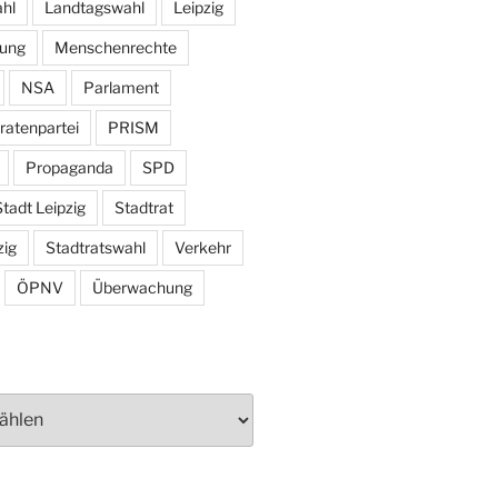
hl
Landtagswahl
Leipzig
tung
Menschenrechte
NSA
Parlament
ratenpartei
PRISM
Propaganda
SPD
tadt Leipzig
Stadtrat
zig
Stadtratswahl
Verkehr
ÖPNV
Überwachung