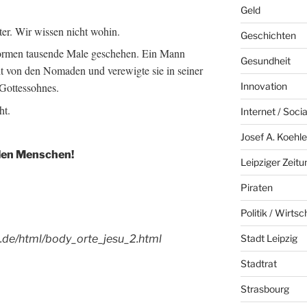
Geld
er. Wir wissen nicht wohin.
Geschichten
 Formen tausende Male geschehen. Ein Mann
Gesundheit
t von den Nomaden und verewigte sie in seiner
Innovation
 Gottessohnes.
ht.
Internet / Soci
Josef A. Koehle
llen Menschen!
Leipziger Zeitu
Piraten
Politik / Wirtsc
Stadt Leipzig
la.de/html/body_orte_jesu_2.html
Stadtrat
Strasbourg