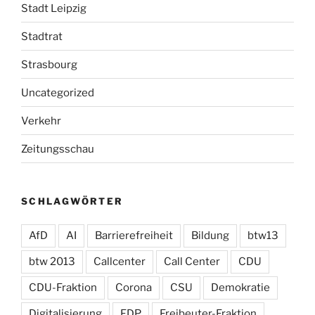
Stadt Leipzig
Stadtrat
Strasbourg
Uncategorized
Verkehr
Zeitungsschau
SCHLAGWÖRTER
AfD
AI
Barrierefreiheit
Bildung
btw13
btw 2013
Callcenter
Call Center
CDU
CDU-Fraktion
Corona
CSU
Demokratie
Digitalisierung
FDP
Freibeuter-Fraktion