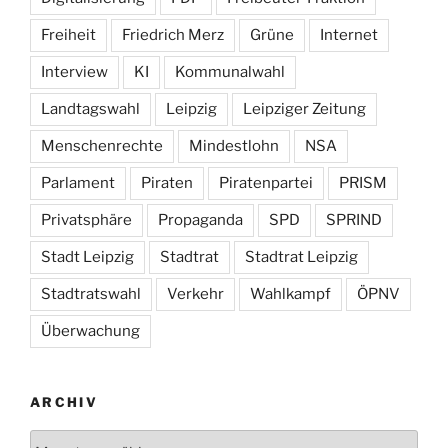
Freiheit
Friedrich Merz
Grüne
Internet
Interview
KI
Kommunalwahl
Landtagswahl
Leipzig
Leipziger Zeitung
Menschenrechte
Mindestlohn
NSA
Parlament
Piraten
Piratenpartei
PRISM
Privatsphäre
Propaganda
SPD
SPRIND
Stadt Leipzig
Stadtrat
Stadtrat Leipzig
Stadtratswahl
Verkehr
Wahlkampf
ÖPNV
Überwachung
ARCHIV
Archiv