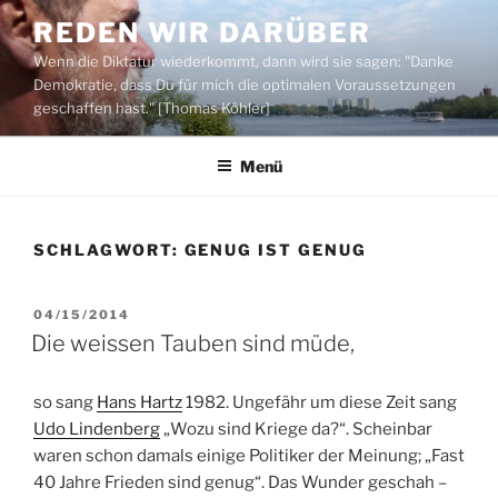
Zum
REDEN WIR DARÜBER
Inhalt
Wenn die Diktatur wiederkommt, dann wird sie sagen: "Danke
springen
Demokratie, dass Du für mich die optimalen Voraussetzungen
geschaffen hast." [Thomas Köhler]
Menü
SCHLAGWORT:
GENUG IST GENUG
VERÖFFENTLICHT
04/15/2014
AM
Die weissen Tauben sind müde,
so sang
Hans Hartz
1982. Ungefähr um diese Zeit sang
Udo Lindenberg
„Wozu sind Kriege da?“. Scheinbar
waren schon damals einige Politiker der Meinung; „Fast
40 Jahre Frieden sind genug“. Das Wunder geschah –