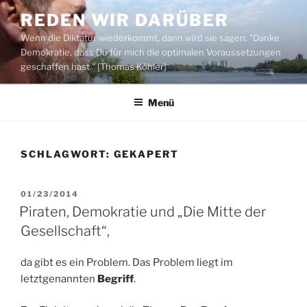
Zum
REDEN WIR DARÜBER
Inhalt
Wenn die Diktatur wiederkommt, dann wird sie sagen: "Danke
springen
Demokratie, dass Du für mich die optimalen Voraussetzungen
geschaffen hast." [Thomas Köhler]
Menü
SCHLAGWORT:
GEKAPERT
VERÖFFENTLICHT
01/23/2014
AM
Piraten, Demokratie und „Die Mitte der
Gesellschaft“,
da gibt es ein Problem. Das Problem liegt im
letztgenannten
Begriff
.