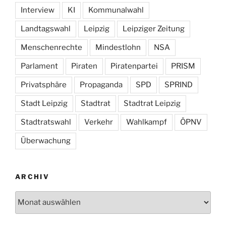
Interview
KI
Kommunalwahl
Landtagswahl
Leipzig
Leipziger Zeitung
Menschenrechte
Mindestlohn
NSA
Parlament
Piraten
Piratenpartei
PRISM
Privatsphäre
Propaganda
SPD
SPRIND
Stadt Leipzig
Stadtrat
Stadtrat Leipzig
Stadtratswahl
Verkehr
Wahlkampf
ÖPNV
Überwachung
ARCHIV
Archiv