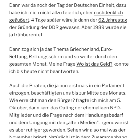
Dann war da noch der Tag der Deutschen Einheit, dazu
habe ich mich nicht allzu feierlich, eher
nachdenklich
geäußert
. 4 Tage später wäre ja dann der
62. Jahrestag
der Gründung der DDR gewesen. Aber 1989 wurde sie
ja frühberentet.
Dann zog sich ja das Thema Griechenland, Euro-
Rettung, Rettungsschirm und so weiter durch den
gesamten Monat. Meine Frage
Wo ist das Geld?
konnte
ich bis heute nicht beantworten.
Auch die Piraten, die ja nun erstmals in ein Parlament
einzogen, beschäftigten uns bis zur Mitte des Monats.
Wie erreicht man den Bürger?
fragte ich mich am 5.
Oktober, dann kam das Outing der ehemaligen NPD-
Mitglieder und die Frage nach dem
Handlungsbedarf
und dem Umgang mit den „alten Medien“. Irgendwie ist
es aber ruhiger geworden. Sehen wir also mal was der
November bringt. Natürlich ist in dem Zusammenhang