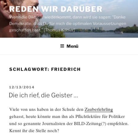
Zum
REDEN WIR DARÜBER
Inhalt
Wenn die Diktatur wiederkommt, dann wird sie sagen: "Danke
springen
Demokratie, dass Du für mich die optimalen Voraussetzungen
geschaffen hast." [Thomas Köhler]
Menü
SCHLAGWORT:
FRIEDRICH
VERÖFFENTLICHT
12/13/2014
AM
Die ich rief, die Geister …
Viele von uns haben in der Schule den
Zauberlehrling
gehasst, heute könnte man ihn als Pflichtlektüre für Politiker
und so genannte Journalisten der BILD-Zeitung(?) empfehlen.
Kennt ihr die Stelle noch?