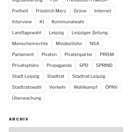
Freiheit
Friedrich Merz
Grüne
Internet
Interview
KI
Kommunalwahl
Landtagswahl
Leipzig
Leipziger Zeitung
Menschenrechte
Mindestlohn
NSA
Parlament
Piraten
Piratenpartei
PRISM
Privatsphäre
Propaganda
SPD
SPRIND
Stadt Leipzig
Stadtrat
Stadtrat Leipzig
Stadtratswahl
Verkehr
Wahlkampf
ÖPNV
Überwachung
ARCHIV
Archiv