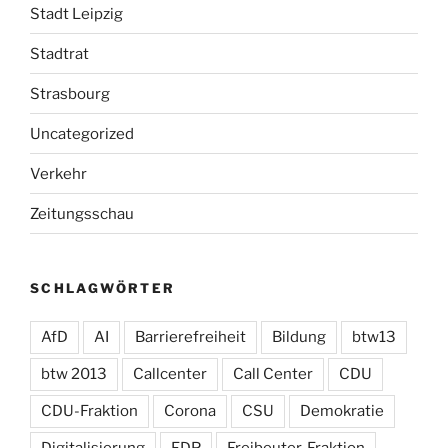
Stadt Leipzig
Stadtrat
Strasbourg
Uncategorized
Verkehr
Zeitungsschau
SCHLAGWÖRTER
AfD
AI
Barrierefreiheit
Bildung
btw13
btw 2013
Callcenter
Call Center
CDU
CDU-Fraktion
Corona
CSU
Demokratie
Digitalisierung
FDP
Freibeuter-Fraktion