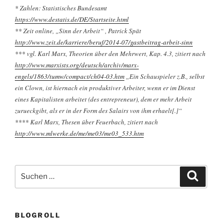
* Zahlen: Statistisches Bundesamt
https://www.destatis.de/DE/Startseite.html
** Zeit online, „Sinn der Arbeit“
,
Patrick Spät
http://www.zeit.de/karriere/beruf/2014-07/gastbeitrag-arbeit-sinn
*** vgl. Karl Marx, Theorien über den Mehrwert, Kap. 4.3, zitiert nach
http://www.marxists.org/deutsch/archiv/marx-
engels/1863/tumw/compact/ch04-03.htm
„Ein Schauspieler z.B., selbst
ein Clown, ist hiernach ein produktiver Arbeiter, wenn er im Dienst
eines Kapitalisten arbeitet (des entrepreneur), dem er mehr Arbeit
zurueckgibt, als er in der Form des Salairs von ihm erhaelt[.]“
**** Karl Marx, Thesen über Feuerbach, zitiert nach
http://www.mlwerke.de/me/me03/me03_533.htm
Suchen
Suche
nach:
BLOGROLL