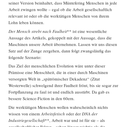
seiner Version beinhaltet, dass Müntefering Menschen in jede
Arbeit zwingen wollte – egal ob die Arbeit gesellschaftlich
relevant ist oder ob die werktätigen Menschen von ihrem
Lohn leben können.
Der Mensch strebt nach Faulheit
** ist eine wesentliche
Aussage des Artikels, gekoppelt mit der Aussage, dass die
Maschinen unsere Arbeit übernehmen. Lassen wir uns diesen
Satz auf der Zunge zergehen, dann folgt zwangsläufig das
folgende Szenario:
Das Ziel der menschlichen Evolution wäre unter dieser
Prämisse eine Menschheit, die in einer durch Maschinen
versorgten Welt in „spätrömischer Dekadenz“ (Zitat
Westerwelle) schwelgend ihrer Faulheit frönt, bis sie sogar zur
Fortpflanzung zu faul ist und endlich ausstirbt. Da gab es
bessere Science-Fiction in den 60ern.
Die werktätigen Menschen wollen wahrscheinlich nichts
wissen von einem
Arbeitsfetisch
oder der
DNA der
Industriegesellschaft
**, Arbeit war und ist für sie – als
gesellschaftlicher Faktor – schon länger wichtig als die