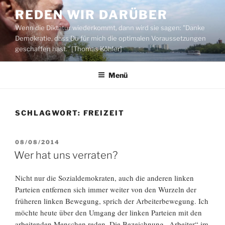
Zum
REDEN WIR DARÜBER
Inhalt
Wenn die Diktatur wiederkommt, dann wird sie sagen: "Danke
springen
Demokratie, dass Du für mich die optimalen Voraussetzungen
geschaffen hast." [Thomas Köhler]
Menü
SCHLAGWORT:
FREIZEIT
VERÖFFENTLICHT
08/08/2014
AM
Wer hat uns verraten?
Nicht nur die Sozialdemokraten, auch die anderen linken
Parteien entfernen sich immer weiter von den Wurzeln der
früheren linken Bewegung, sprich der Arbeiterbewegung. Ich
möchte heute über den Umgang der linken Parteien mit den
arbeitenden Menschen reden. Die Bezeichnung „Arbeiter“ im