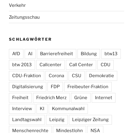
Verkehr
Zeitungsschau
SCHLAGWÖRTER
AfD
AI
Barrierefreiheit
Bildung
btw13
btw 2013
Callcenter
Call Center
CDU
CDU-Fraktion
Corona
CSU
Demokratie
Digitalisierung
FDP
Freibeuter-Fraktion
Freiheit
Friedrich Merz
Grüne
Internet
Interview
KI
Kommunalwahl
Landtagswahl
Leipzig
Leipziger Zeitung
Menschenrechte
Mindestlohn
NSA