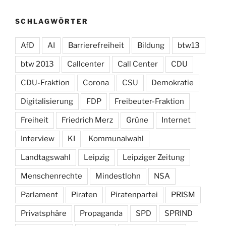
SCHLAGWÖRTER
AfD
AI
Barrierefreiheit
Bildung
btw13
btw 2013
Callcenter
Call Center
CDU
CDU-Fraktion
Corona
CSU
Demokratie
Digitalisierung
FDP
Freibeuter-Fraktion
Freiheit
Friedrich Merz
Grüne
Internet
Interview
KI
Kommunalwahl
Landtagswahl
Leipzig
Leipziger Zeitung
Menschenrechte
Mindestlohn
NSA
Parlament
Piraten
Piratenpartei
PRISM
Privatsphäre
Propaganda
SPD
SPRIND