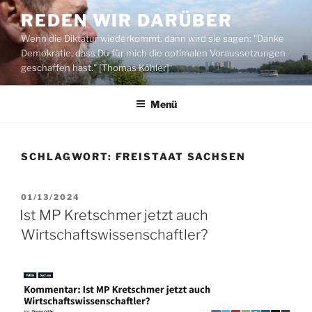
Zum
REDEN WIR DARÜBER
Inhalt
Wenn die Diktatur wiederkommt, dann wird sie sagen: "Danke
springen
Demokratie, dass Du für mich die optimalen Voraussetzungen
geschaffen hast." [Thomas Köhler]
Menü
SCHLAGWORT:
FREISTAAT SACHSEN
VERÖFFENTLICHT
01/13/2024
AM
Ist MP Kretschmer jetzt auch
Wirtschaftswissenschaftler?