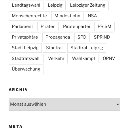
Landtagswahl
Leipzig
Leipziger Zeitung
Menschenrechte
Mindestlohn
NSA
Parlament
Piraten
Piratenpartei
PRISM
Privatsphäre
Propaganda
SPD
SPRIND
Stadt Leipzig
Stadtrat
Stadtrat Leipzig
Stadtratswahl
Verkehr
Wahlkampf
ÖPNV
Überwachung
ARCHIV
Archiv
META