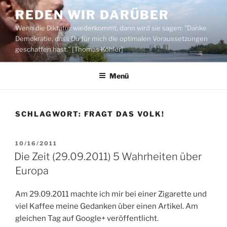
Zum
REDEN WIR DARÜBER
Inhalt
Wenn die Diktatur wiederkommt, dann wird sie sagen: "Danke
springen
Demokratie, dass Du für mich die optimalen Voraussetzungen
geschaffen hast." [Thomas Köhler]
Menü
SCHLAGWORT:
FRAGT DAS VOLK!
VERÖFFENTLICHT
10/16/2011
AM
Die Zeit (29.09.2011) 5 Wahrheiten über
Europa
Am 29.09.2011 machte ich mir bei einer Zigarette und
viel Kaffee meine Gedanken über einen Artikel. Am
gleichen Tag auf Google+ veröffentlicht.