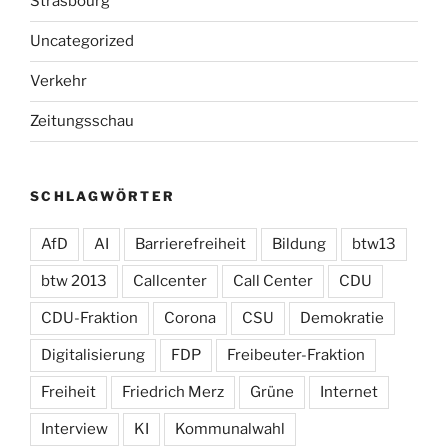
Strasbourg
Uncategorized
Verkehr
Zeitungsschau
SCHLAGWÖRTER
AfD
AI
Barrierefreiheit
Bildung
btw13
btw 2013
Callcenter
Call Center
CDU
CDU-Fraktion
Corona
CSU
Demokratie
Digitalisierung
FDP
Freibeuter-Fraktion
Freiheit
Friedrich Merz
Grüne
Internet
Interview
KI
Kommunalwahl