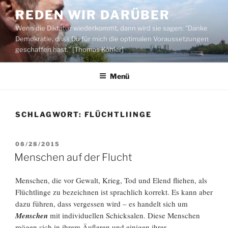
Zum
REDEN WIR DARÜBER
Inhalt
Wenn die Diktatur wiederkommt, dann wird sie sagen: "Danke
springen
Demokratie, dass Du für mich die optimalen Voraussetzungen
geschaffen hast." [Thomas Köhler]
Menü
SCHLAGWORT:
FLÜCHTLIINGE
VERÖFFENTLICHT
08/28/2015
AM
Menschen auf der Flucht
Menschen, die vor Gewalt, Krieg, Tod und Elend fliehen, als
Flüchtlinge zu bezeichnen ist sprachlich korrekt. Es kann aber
dazu führen, dass vergessen wird – es handelt sich um
Menschen
mit individuellen Schicksalen. Diese Menschen
mögen sich in ihrem Äußeren und einigen ihrer