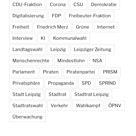
CDU-Fraktion
Corona
CSU
Demokratie
Digitalisierung
FDP
Freibeuter-Fraktion
Freiheit
Friedrich Merz
Grüne
Internet
Interview
KI
Kommunalwahl
Landtagswahl
Leipzig
Leipziger Zeitung
Menschenrechte
Mindestlohn
NSA
Parlament
Piraten
Piratenpartei
PRISM
Privatsphäre
Propaganda
SPD
SPRIND
Stadt Leipzig
Stadtrat
Stadtrat Leipzig
Stadtratswahl
Verkehr
Wahlkampf
ÖPNV
Überwachung