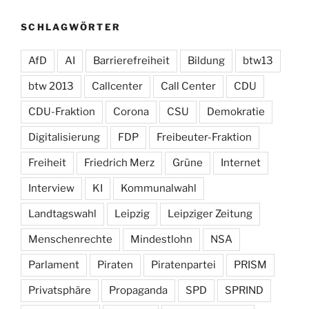
SCHLAGWÖRTER
AfD
AI
Barrierefreiheit
Bildung
btw13
btw 2013
Callcenter
Call Center
CDU
CDU-Fraktion
Corona
CSU
Demokratie
Digitalisierung
FDP
Freibeuter-Fraktion
Freiheit
Friedrich Merz
Grüne
Internet
Interview
KI
Kommunalwahl
Landtagswahl
Leipzig
Leipziger Zeitung
Menschenrechte
Mindestlohn
NSA
Parlament
Piraten
Piratenpartei
PRISM
Privatsphäre
Propaganda
SPD
SPRIND