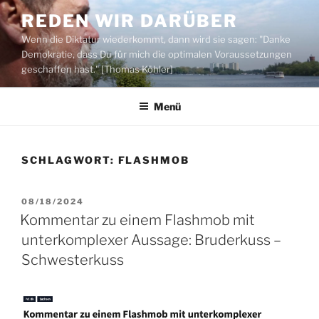
Zum
REDEN WIR DARÜBER
Inhalt
Wenn die Diktatur wiederkommt, dann wird sie sagen: "Danke
springen
Demokratie, dass Du für mich die optimalen Voraussetzungen
geschaffen hast." [Thomas Köhler]
Menü
SCHLAGWORT:
FLASHMOB
VERÖFFENTLICHT
08/18/2024
AM
Kommentar zu einem Flashmob mit
unterkomplexer Aussage: Bruderkuss –
Schwesterkuss