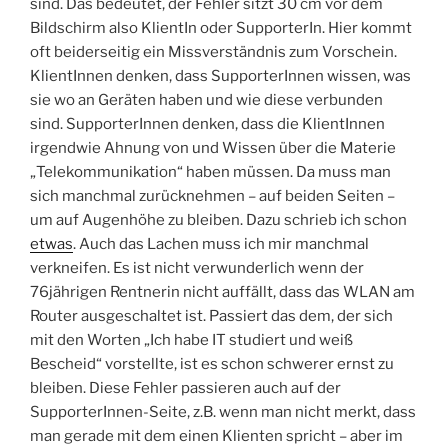
sind. Das bedeutet, der Fehler sitzt 30 cm vor dem
Bildschirm also KlientIn oder SupporterIn. Hier kommt
oft beiderseitig ein Missverständnis zum Vorschein.
KlientInnen denken, dass SupporterInnen wissen, was
sie wo an Geräten haben und wie diese verbunden
sind. SupporterInnen denken, dass die KlientInnen
irgendwie Ahnung von und Wissen über die Materie
„Telekommunikation“ haben müssen. Da muss man
sich manchmal zurücknehmen – auf beiden Seiten –
um auf Augenhöhe zu bleiben. Dazu schrieb ich schon
etwas
. Auch das Lachen muss ich mir manchmal
verkneifen. Es ist nicht verwunderlich wenn der
76jährigen Rentnerin nicht auffällt, dass das WLAN am
Router ausgeschaltet ist. Passiert das dem, der sich
mit den Worten „Ich habe IT studiert und weiß
Bescheid“ vorstellte, ist es schon schwerer ernst zu
bleiben. Diese Fehler passieren auch auf der
SupporterInnen-Seite, z.B. wenn man nicht merkt, dass
man gerade mit dem einen Klienten spricht – aber im