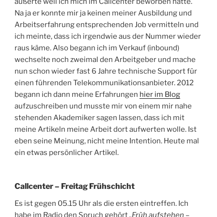
äußerte weil ich mich im Callcenter beworben hatte.
Na ja er konnte mir ja keinen meiner Ausbildung und
Arbeitserfahrung entsprechenden Job vermitteln und
ich meinte, dass ich irgendwie aus der Nummer wieder
raus käme. Also begann ich im Verkauf (inbound)
wechselte noch zweimal den Arbeitgeber und mache
nun schon wieder fast 6 Jahre technische Support für
einen führenden Telekommunikationsanbieter. 2012
begann ich dann meine Erfahrungen
hier im Blog
aufzuschreiben und musste mir von einem mir nahe
stehenden Akademiker sagen lassen, dass ich mit
meine Artikeln meine Arbeit dort aufwerten wolle. Ist
eben seine Meinung, nicht meine Intention. Heute mal
ein etwas persönlicher Artikel.
Callcenter – Freitag Frühschicht
Es ist gegen 05.15 Uhr als die ersten eintreffen. Ich
habe im Radio den Spruch gehört
„Früh aufstehen –