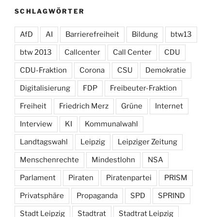
SCHLAGWÖRTER
AfD
AI
Barrierefreiheit
Bildung
btw13
btw 2013
Callcenter
Call Center
CDU
CDU-Fraktion
Corona
CSU
Demokratie
Digitalisierung
FDP
Freibeuter-Fraktion
Freiheit
Friedrich Merz
Grüne
Internet
Interview
KI
Kommunalwahl
Landtagswahl
Leipzig
Leipziger Zeitung
Menschenrechte
Mindestlohn
NSA
Parlament
Piraten
Piratenpartei
PRISM
Privatsphäre
Propaganda
SPD
SPRIND
Stadt Leipzig
Stadtrat
Stadtrat Leipzig