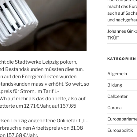
macht das Euro
auch auf Sachs
und nachgefrag
Johannes Gink
TKÜ!“
KATEGORIEN
cht die Stadtwerke Leipzig pokern,
d Bestandskunden müssten dies tun.
Allgemein
en auf den Energiemärkten wurden
standskunden massiv erhöht. So weit, so
Bildung
preis für Strom, im Tarif L-
Callcenter
Wh auf mehr als das doppelte, also auf
etterte um 12,71 €/Jahr, auf 167,65
Corona
Europaparlame
ken Leipzig angebotene Onlinetarif „L-
rbrauch einen Arbeitspreis von 31,08
Europapolitik
on 157,68 €/Jahr.