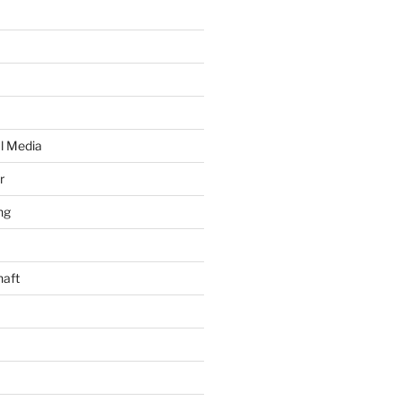
al Media
r
ng
haft