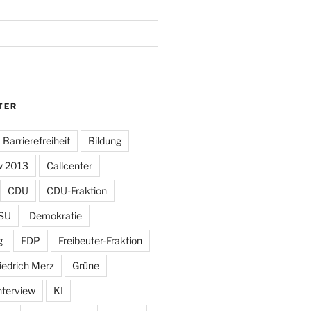
TER
Barrierefreiheit
Bildung
w 2013
Callcenter
CDU
CDU-Fraktion
SU
Demokratie
g
FDP
Freibeuter-Fraktion
iedrich Merz
Grüne
nterview
KI