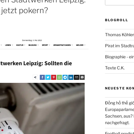
nach:
 jetzt pokern?
BLOGROLL
Thomas Köhler 
Pirat im Stadtr
Biographie - ei
Texte C.K.
NEUESTE KO
Đồng hồ thế giớ
Europaparlament
Sachsen, aus?
nachgefragt.
Football predi