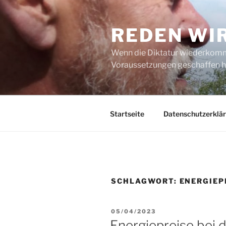
Zum
Inhalt
REDEN WI
springen
Wenn die Diktatur wiederkommt
Voraussetzungen geschaffen h
Startseite
Datenschutzerklä
SCHLAGWORT:
ENERGIEP
VERÖFFENTLICHT
05/04/2023
AM
Energiepreise bei 