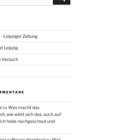
- Leipziger Zeitung
at Leipzig
n Versuch
MMENTARE
i
zu
Was macht das
, wie wirkt sich das, auch auf
 Ich habe nachgeschaut und
ction software download
zu
Was