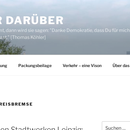
R DARÜBER
, dann wird sie sagen: "Danke Demokratie, dass Du für mich
ast." [Thomas Köhler]
rung
Packungsbeilage
Verkehr – eine Vison
Über das
REISBREMSE
Suchen
den Stadtwerken Leipzig: