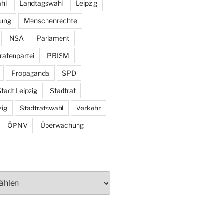
hl
Landtagswahl
Leipzig
tung
Menschenrechte
NSA
Parlament
ratenpartei
PRISM
Propaganda
SPD
tadt Leipzig
Stadtrat
zig
Stadtratswahl
Verkehr
ÖPNV
Überwachung