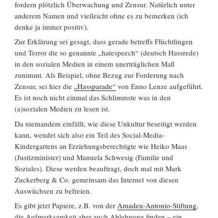
fordern plötzlich Überwachung und Zensur. Natürlich unter
anderem Namen und vielleicht ohne es zu bemerken (ich
denke ja immer positiv).
Zur Erklärung sei gesagt, dass gerade betreffs Flüchtlingen
und Terror die so genannte „hatespeech“ (deutsch Hassrede)
in den sozialen Medien in einem unerträglichen Maß
zunimmt. Als Beispiel, ohne Bezug zur Forderung nach
Zensur, sei hier die
„Hassparade“
von Enno Lenze aufgeführt.
Es ist noch nicht einmal das Schlimmste was in den
(a)sozialen Medien zu lesen ist.
Da niemandem einfällt, wie diese Unkultur beseitigt werden
kann, wendet sich also ein Teil des Social-Media-
Kindergartens an Erziehungsberechtigte wie Heiko Maas
(Justizminister) und Manuela Schwesig (Familie und
Soziales). Diese werden beauftragt, doch mal mit Mark
Zuckerberg & Co. gemeinsam das Internet von diesen
Auswüchsen zu befreien.
Es gibt jetzt Papiere, z.B. von der
Amadeu-Antonio-Stiftung
,
die Aufmerksamkeit aber auch Ablehnung finden – ein