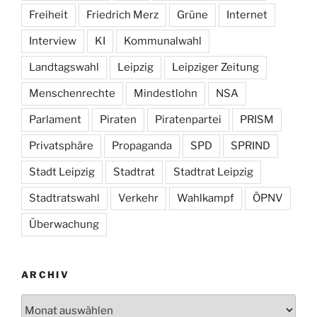
Freiheit
Friedrich Merz
Grüne
Internet
Interview
KI
Kommunalwahl
Landtagswahl
Leipzig
Leipziger Zeitung
Menschenrechte
Mindestlohn
NSA
Parlament
Piraten
Piratenpartei
PRISM
Privatsphäre
Propaganda
SPD
SPRIND
Stadt Leipzig
Stadtrat
Stadtrat Leipzig
Stadtratswahl
Verkehr
Wahlkampf
ÖPNV
Überwachung
ARCHIV
Archiv