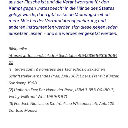
aus der Flasche ist und die Verantwortung für den
Kampf gegen „hatespeech“ in die Hände des Staates
gelegt wurde, dann gibt es keine Meinungsfreiheit
mehr. Wie bei der Vorratsdatenspeicherung und
anderen Instrumenten werden sich diese gegen jeden
einsetzen lassen – und sie werden eingesetzt werden.
Bildquelle:
https://twitter.com/Linksfraktion/status/5542336563160064
01
[1]
Reden zum IV. Kongress des Tschechoslowakischen
Schriftstellerverbandes Prag, Juni 1967;
Übers. Franz P. Künzel;
Suhrkamp 1968
[2] Umberto Eco; Der Name der Rose; ISBN 3-353-00480-7;
Verlag Vollk und Welt 1989; S 571
[
3
] Friedrich Nietzsche; Die fröhliche Wissenschaft; Aph. 125 –
Der tolle Mensch