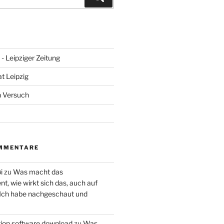
- Leipziger Zeitung
at Leipzig
n Versuch
MMENTARE
i
zu
Was macht das
, wie wirkt sich das, auch auf
 Ich habe nachgeschaut und
ction software download
zu
Was