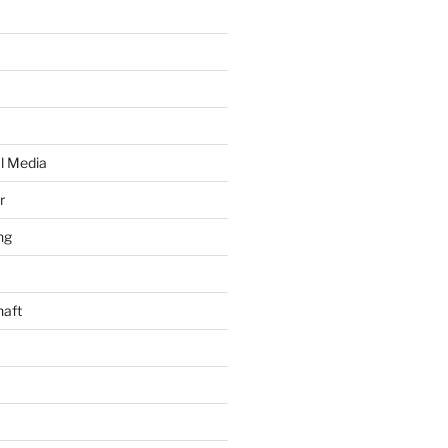
al Media
r
ng
haft