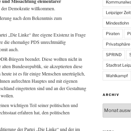
e und Missachtung elementarer
Kommunalwa
in der Demokratie willkommen.
Leipziger Zei
derung nach dem Bekenntnis zum
Mindestlohn
Piraten
Pi
tei „Die Linke“ ihre eigene Existenz in Frage
äre die ehemalige PDS unrechtmäßig
Privatsphäre
somit auch.
SPRIND
S
R-Bürgern beendet. Diese wollten nicht in
Stadtrat Leip
r alten Bundesrepublik, sie akzeptierten diese
heute ist es für einige Menschen unerträglich,
Wahlkampf
nnen aufrechten Hauptes und mit eigenen
tschland eingetreten sind und an der Gestaltung
 wollen.
ARCHIV
nen wichtigen Teil seiner politischen und
Archiv
htsstaat erfahren hat, den politischen
itierung der Partei „Die Linke“ und der im