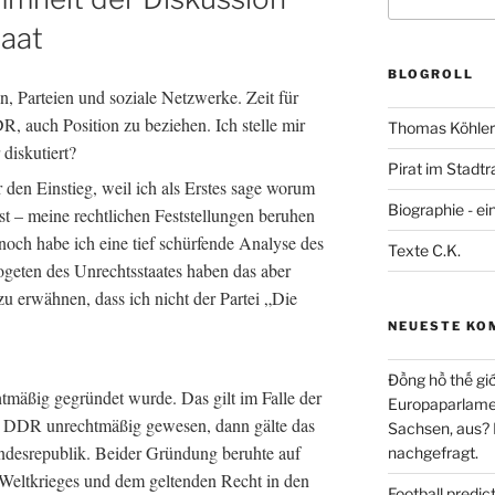
nach:
aat
BLOGROLL
n, Parteien und soziale Netzwerke. Zeit für
, auch Position zu beziehen. Ich stelle mir
Thomas Köhler 
diskutiert?
Pirat im Stadtr
den Einstieg, weil ich als Erstes sage worum
Biographie - ei
ist – meine rechtlichen Feststellungen beruhen
och habe ich eine tief schürfende Analyse des
Texte C.K.
eten des Unrechtsstaates haben das aber
 zu erwähnen, dass ich nicht der Partei „Die
NEUESTE KO
Đồng hồ thế giớ
chtmäßig gegründet wurde. Das gilt im Falle der
Europaparlament
 DDR unrechtmäßig gewesen, dann gälte das
Sachsen, aus?
ndesrepublik. Beider Gründung beruhte auf
nachgefragt.
Weltkrieges und dem geltenden Recht in den
Football predi