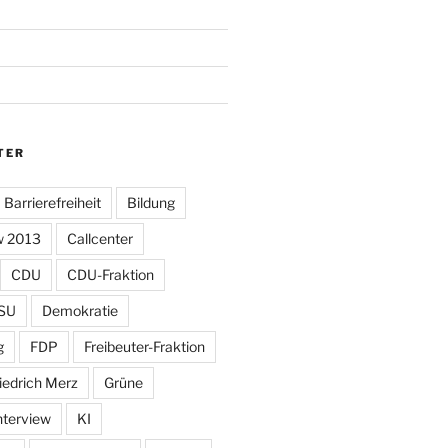
TER
Barrierefreiheit
Bildung
w 2013
Callcenter
CDU
CDU-Fraktion
SU
Demokratie
g
FDP
Freibeuter-Fraktion
iedrich Merz
Grüne
nterview
KI