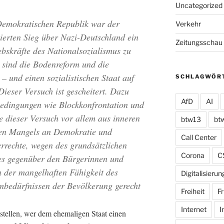
Uncategorized
emokratischen Republik war der
Verkehr
iierten Sieg über Nazi-Deutschland ein
Zeitungsschau
ebskräfte des Nationalsozialismus zu
r sind die Bodenreform und die
– und einen sozialistischen Staat auf
SCHLAGWÖR
eser Versuch ist gescheitert. Dazu
AfD
AI
Bedingungen wie Blockkonfrontation und
e dieser Versuch vor allem aus inneren
btw13
bt
ten Mangels an Demokratie und
Call Center
rrechte
, wegen des grundsätzlichen
Corona
C
es gegenüber den Bürgerinnen und
n der mangelhaften Fähigkeit des
Digitalisierun
mbedürfnissen der Bevölkerung gerecht
Freiheit
Fr
Internet
I
stellen, wer dem ehemaligen Staat einen