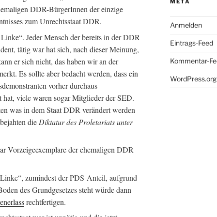
META
ehemaligen DDR-BürgerInnen der einzige
ntnisses zum Unrechtsstaat DDR.
Anmelden
ie Linke“. Jeder Mensch der bereits in der DDR
Eintrags-Feed
ident, tätig war hat sich, nach dieser Meinung,
ann er sich nicht, das haben wir an der
Kommentar-Fe
kt. Es sollte aber bedacht werden, dass ein
WordPress.org
gsdemonstranten vorher durchaus
 hat, viele waren sogar Mitglieder der SED.
nten was in dem Staat DDR verändert werden
 bejahten die
Diktatur des Proletariats unter
paar Vorzeigeexemplare der ehemaligen DDR
e Linke“, zumindest der PDS-Anteil, aufgrund
 Boden des Grundgesetzes steht würde dann
enerlass
rechtfertigen.