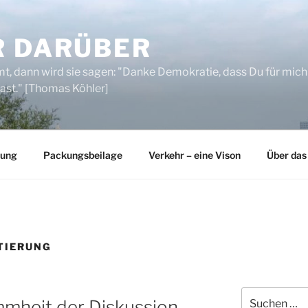
R DARÜBER
, dann wird sie sagen: "Danke Demokratie, dass Du für mich
ast." [Thomas Köhler]
rung
Packungsbeilage
Verkehr – eine Vison
Über das
TIERUNG
Suchen
mmheit der Diskussion