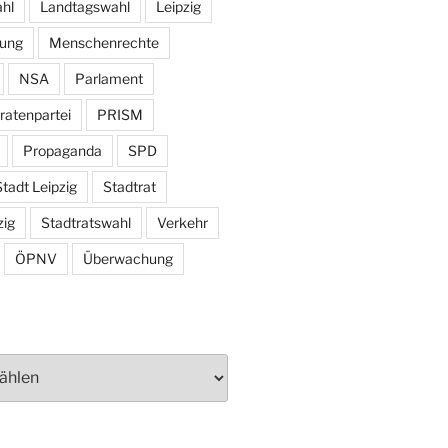
hl
Landtagswahl
Leipzig
tung
Menschenrechte
NSA
Parlament
ratenpartei
PRISM
Propaganda
SPD
tadt Leipzig
Stadtrat
zig
Stadtratswahl
Verkehr
ÖPNV
Überwachung