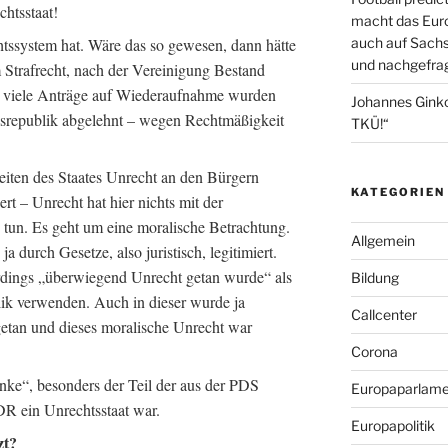
htsstaat!
macht das Euro
auch auf Sachs
chtssystem hat. Wäre das so gewesen, dann hätte
und nachgefrag
 Strafrecht, nach der Vereinigung Bestand
o, viele Anträge auf Wiederaufnahme wurden
Johannes Gink
srepublik abgelehnt – wegen Rechtmäßigkeit
TKÜ!“
Seiten des Staates Unrecht an den Bürgern
KATEGORIEN
rt – Unrecht hat hier nichts mit der
u tun. Es geht um eine moralische Betrachtung.
Allgemein
durch Gesetze, also juristisch, legitimiert.
erdings „überwiegend Unrecht getan wurde“ als
Bildung
ik verwenden. Auch in dieser wurde ja
Callcenter
getan und dieses moralische Unrecht war
Corona
inke“, besonders der Teil der aus der PDS
Europaparlame
R ein Unrechtsstaat war.
Europapolitik
zt?