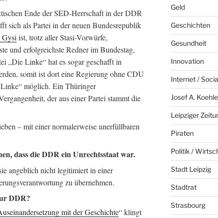
Geld
aktischen Ende der SED-Herrschaft in der DDR
fft sich als Partei in der neuen Bundesrepublik
Geschichten
 Gysi
ist, trotz aller Stasi-Vorwürfe,
Gesundheit
hste und erfolgreichste Redner im Bundestag,
ei „Die Linke“ hat es sogar geschafft in
Innovation
werden, somit ist dort eine Regierung ohne CDU
Internet / Soci
 Linke“ möglich. Ein Thüringer
Josef A. Koehle
ergangenheit, der aus einer Partei stammt die
Leipziger Zeitu
ben – mit einer normalerweise unerfüllbaren
Piraten
Politik / Wirtsc
nnen, dass die DDR ein Unrechtsstaat war.
ie angeblich nicht legitimiert in einer
Stadt Leipzig
ierungsverantwortung zu übernehmen.
Stadtrat
 zur DDR?
Strasbourg
useinandersetzung mit der Geschichte
“ klingt