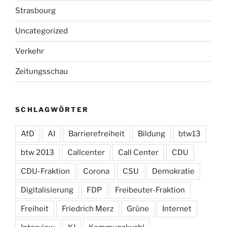
Strasbourg
Uncategorized
Verkehr
Zeitungsschau
SCHLAGWÖRTER
AfD
AI
Barrierefreiheit
Bildung
btw13
btw 2013
Callcenter
Call Center
CDU
CDU-Fraktion
Corona
CSU
Demokratie
Digitalisierung
FDP
Freibeuter-Fraktion
Freiheit
Friedrich Merz
Grüne
Internet