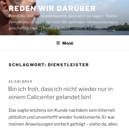
Zum
REDEN WIR DARÜBER
Inhalt
Wenn die Diktatur wiederkommt, dann wird sie sagen: "Danke
springen
Demokratie, dass Du für mich die optimalen Voraussetzungen
geschaffen hast." [Thomas Köhler]
Menü
SCHLAGWORT:
DIENSTLEISTER
VERÖFFENTLICHT
11/10/2013
AM
Bin ich froh, dass ich nicht wieder nur in
einem Callcenter gelandet bin!
Das sagte letztens ein Kunde nachdem sein Internet
plötzlich und unverhofft
wieder funktionierte. Er war
meinen
Anweisungen
einfach gefolgt – siehe da, alles