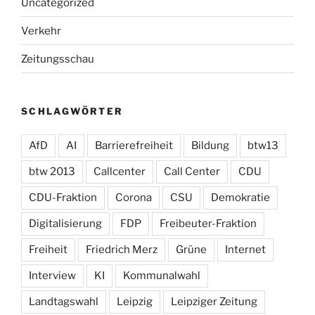
Uncategorized
Verkehr
Zeitungsschau
SCHLAGWÖRTER
AfD
AI
Barrierefreiheit
Bildung
btw13
btw 2013
Callcenter
Call Center
CDU
CDU-Fraktion
Corona
CSU
Demokratie
Digitalisierung
FDP
Freibeuter-Fraktion
Freiheit
Friedrich Merz
Grüne
Internet
Interview
KI
Kommunalwahl
Landtagswahl
Leipzig
Leipziger Zeitung