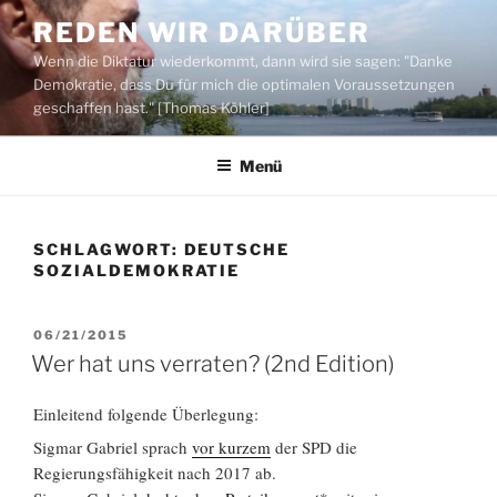
Zum
REDEN WIR DARÜBER
Inhalt
Wenn die Diktatur wiederkommt, dann wird sie sagen: "Danke
springen
Demokratie, dass Du für mich die optimalen Voraussetzungen
geschaffen hast." [Thomas Köhler]
Menü
SCHLAGWORT:
DEUTSCHE
SOZIALDEMOKRATIE
VERÖFFENTLICHT
06/21/2015
AM
Wer hat uns verraten? (2nd Edition)
Einleitend folgende Überlegung:
Sigmar Gabriel sprach
vor kurzem
der SPD die
Regierungsfähigkeit nach 2017 ab.