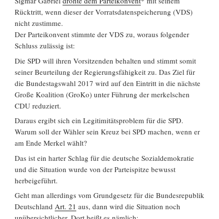
Sigmar Gabriel
drohte dem Parteikonvent
* mit seinem
Rücktritt, wenn dieser der Vorratsdatenspeicherung (VDS)
nicht zustimme.
Der Parteikonvent stimmte der VDS zu, woraus folgender
Schluss zulässig ist:
Die SPD will ihren Vorsitzenden behalten und stimmt somit
seiner Beurteilung der Regierungsfähigkeit zu. Das Ziel für
die Bundestagswahl 2017 wird auf den Eintritt in die nächste
Große Koalition (GroKo) unter Führung der merkelschen
CDU reduziert.
Daraus ergibt sich ein Legitimitätsproblem für die SPD.
Warum soll der Wähler sein Kreuz bei SPD machen, wenn er
am Ende Merkel wählt?
Das ist ein harter Schlag für die deutsche Sozialdemokratie
und die Situation wurde von der Parteispitze bewusst
herbeigeführt.
Geht man allerdings vom Grundgesetz für die Bundesrepublik
Deutschland
Art. 21
aus, dann wird die Situation noch
unübersichtlicher. Dort heißt es nämlich: