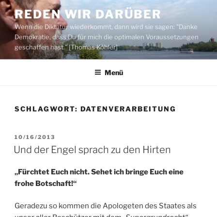
Zum
REDEN WIR DARÜBER
Inhalt
Wenn die Diktatur wiederkommt, dann wird sie sagen: "Danke
springen
Demokratie, dass Du für mich die optimalen Voraussetzungen
geschaffen hast." [Thomas Köhler]
Menü
SCHLAGWORT:
DATENVERARBEITUNG
VERÖFFENTLICHT
10/16/2013
AM
Und der Engel sprach zu den Hirten
„Fürchtet Euch nicht. Sehet ich bringe Euch eine
frohe Botschaft!“
Geradezu so kommen die Apologeten des Staates als