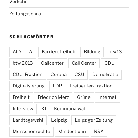
Verkehr
Zeitungsschau
SCHLAGWÖRTER
AfD
AI
Barrierefreiheit
Bildung
btw13
btw 2013
Callcenter
Call Center
CDU
CDU-Fraktion
Corona
CSU
Demokratie
Digitalisierung
FDP
Freibeuter-Fraktion
Freiheit
Friedrich Merz
Grüne
Internet
Interview
KI
Kommunalwahl
Landtagswahl
Leipzig
Leipziger Zeitung
Menschenrechte
Mindestlohn
NSA