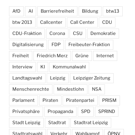
AfD
AI
Barrierefreiheit
Bildung
btw13
btw 2013
Callcenter
Call Center
CDU
CDU-Fraktion
Corona
CSU
Demokratie
Digitalisierung
FDP
Freibeuter-Fraktion
Freiheit
Friedrich Merz
Grüne
Internet
Interview
KI
Kommunalwahl
Landtagswahl
Leipzig
Leipziger Zeitung
Menschenrechte
Mindestlohn
NSA
Parlament
Piraten
Piratenpartei
PRISM
Privatsphäre
Propaganda
SPD
SPRIND
Stadt Leipzig
Stadtrat
Stadtrat Leipzig
Stadtratswahl
Verkehr
Wahlkampf
ÖPNV