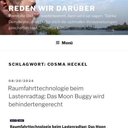
Zum
REDEN WIR DARÜBER
Inhalt
Wenn die Diktatur wiederkommt, dann wird sie sagen: "Danke
springen
Demokratie, dass Du für mich die optimalen Voraussetzungen
geschaffen hast." [Thomas Köhler]
Menü
SCHLAGWORT:
COSMA HECKEL
VERÖFFENTLICHT
08/20/2024
AM
Raumfahrttechnologie beim
Lastenradtag: Das Moon Buggy wird
behindertengerecht