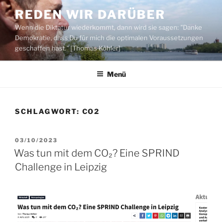
Zum
REDEN WIR DARÜBER
Inhalt
Wenn die Diktatur wiederkommt, dann wird sie sagen: "Danke
springen
Demokratie, dass Du für mich die optimalen Voraussetzungen
geschaffen hast." [Thomas Köhler]
Menü
SCHLAGWORT:
CO2
VERÖFFENTLICHT
03/10/2023
AM
Was tun mit dem CO₂? Eine SPRIND
Challenge in Leipzig