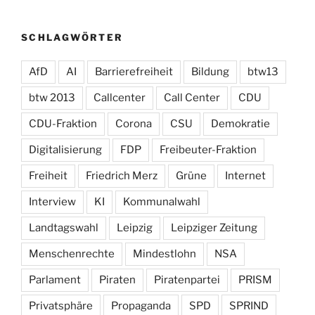
SCHLAGWÖRTER
AfD
AI
Barrierefreiheit
Bildung
btw13
btw 2013
Callcenter
Call Center
CDU
CDU-Fraktion
Corona
CSU
Demokratie
Digitalisierung
FDP
Freibeuter-Fraktion
Freiheit
Friedrich Merz
Grüne
Internet
Interview
KI
Kommunalwahl
Landtagswahl
Leipzig
Leipziger Zeitung
Menschenrechte
Mindestlohn
NSA
Parlament
Piraten
Piratenpartei
PRISM
Privatsphäre
Propaganda
SPD
SPRIND