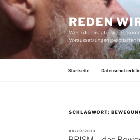
Zum
Inhalt
REDEN WI
springen
Wenn die Diktatur wiederkommt
Voraussetzungen geschaffen h
Startseite
Datenschutzerklä
SCHLAGWORT:
BEWEGUN
VERÖFFENTLICHT
08/10/2013
AM
PRISM – das Beweg