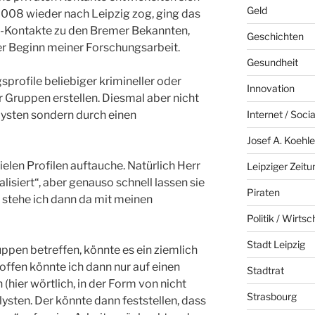
Geld
 2008 wieder nach Leipzig zog, ging das
il-Kontakte zu den Bremer Bekannten,
Geschichten
er Beginn meiner Forschungsarbeit.
Gesundheit
sprofile beliebiger krimineller oder
Innovation
 Gruppen erstellen. Diesmal aber nicht
ysten sondern durch einen
Internet / Soci
Josef A. Koehle
vielen Profilen auftauche. Natürlich Herr
Leipziger Zeitu
lisiert“, aber genauso schnell lassen sie
Piraten
a stehe ich dann da mit meinen
Politik / Wirtsc
Stadt Leipzig
uppen betreffen, könnte es ein ziemlich
ffen könnte ich dann nur auf einen
Stadtrat
hier wörtlich, in der Form von nicht
Strasbourg
sten. Der könnte dann feststellen, dass