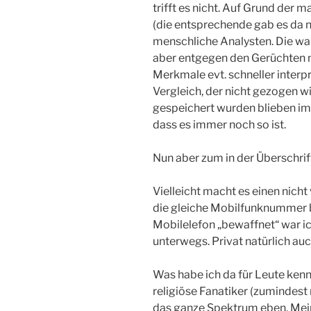
trifft es nicht. Auf Grund der
(die entsprechende gab es da 
menschliche Analysten. Die ware
aber entgegen den Gerüchten 
Merkmale evt. schneller interp
Vergleich, der nicht gezogen wi
gespeichert wurden blieben im 
dass es immer noch so ist.
Nun aber zum in der Überschri
Vielleicht macht es einen nicht
die gleiche Mobilfunknummer b
Mobilelefon „bewaffnet“ war i
unterwegs. Privat natürlich auc
Was habe ich da für Leute kenn
religiöse Fanatiker (zumindest
das ganze Spektrum eben. Mein