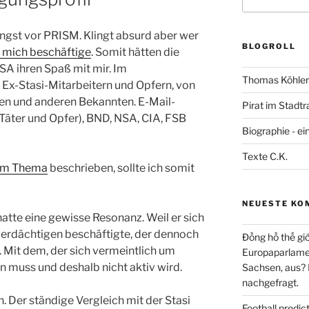
nach:
Angst vor PRISM. Klingt absurd aber wer
BLOGROLL
 mich beschäftige
. Somit hätten die
A ihren Spaß mit mir. Im
Thomas Köhler 
x-Stasi-Mitarbeitern und Opfern, von
hen und anderen Bekannten. E-Mail-
Pirat im Stadtr
Täter und Opfer), BND, NSA, CIA, FSB
Biographie - ei
Texte C.K.
zum Thema
beschrieben, sollte ich somit
NEUESTE KO
hatte eine gewisse Resonanz. Weil er sich
erdächtigen beschäftigte, der dennoch
Đồng hồ thế giớ
 Mit dem, der sich vermeintlich um
Europaparlament
muss und deshalb nicht aktiv wird.
Sachsen, aus?
nachgefragt.
 Der ständige Vergleich mit der Stasi
Football predi