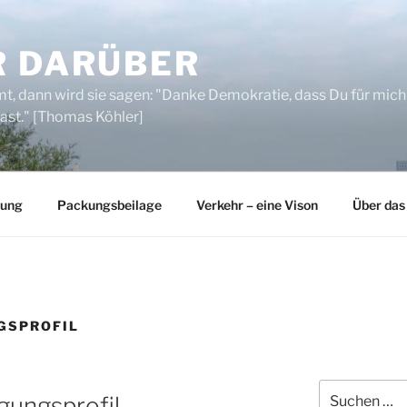
R DARÜBER
, dann wird sie sagen: "Danke Demokratie, dass Du für mich
ast." [Thomas Köhler]
rung
Packungsbeilage
Verkehr – eine Vison
Über das
GSPROFIL
Suchen
ungsprofil