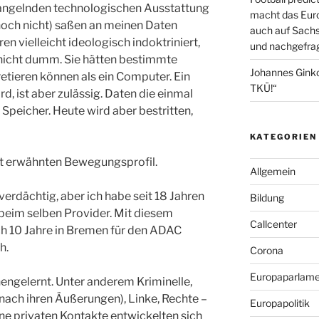
 mangelnden technologischen Ausstattung
macht das Euro
noch nicht) saßen an meinen Daten
auch auf Sachs
n vielleicht ideologisch indoktriniert,
und nachgefrag
nicht dumm. Sie hätten bestimmte
Johannes Gink
retieren können als ein Computer. Ein
TKÜ!“
rd, ist aber zulässig. Daten die einmal
Speicher. Heute wird aber bestritten,
KATEGORIEN
ft erwähnten Bewegungsprofil.
Allgemein
 verdächtig, aber ich habe seit 18 Jahren
Bildung
eim selben Provider. Mit diesem
Callcenter
ch 10 Jahre in Bremen für den ADAC
h.
Corona
Europaparlame
engelernt. Unter anderem Kriminelle,
 nach ihren Äußerungen), Linke, Rechte –
Europapolitik
e privaten Kontakte entwickelten sich