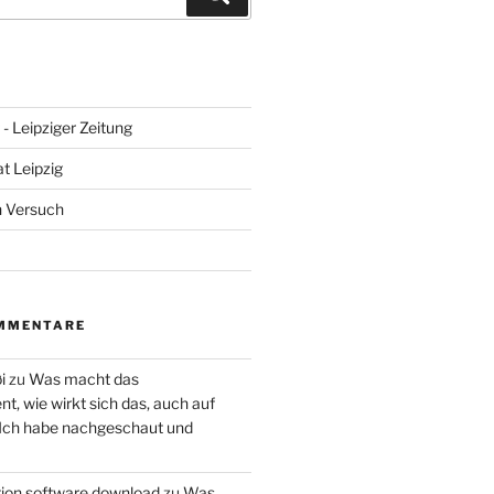
- Leipziger Zeitung
at Leipzig
n Versuch
MMENTARE
i
zu
Was macht das
, wie wirkt sich das, auch auf
 Ich habe nachgeschaut und
ction software download
zu
Was