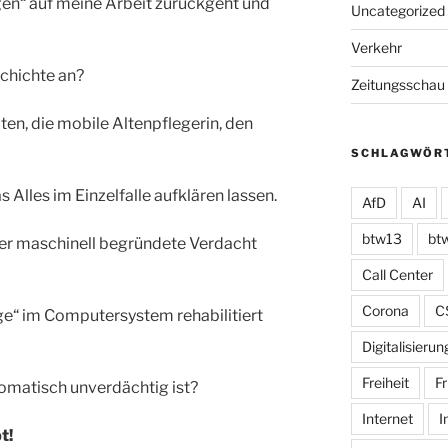
gen“ auf meine Arbeit zurückgeht und
Uncategorized
Verkehr
chichte an?
Zeitungsschau
en, die mobile Altenpflegerin, den
SCHLAGWÖR
 Alles im Einzelfalle aufklären lassen.
AfD
AI
btw13
bt
 der maschinell begründete Verdacht
Call Center
Corona
C
ige“ im Computersystem rehabilitiert
Digitalisierun
Freiheit
Fr
omatisch unverdächtig ist?
Internet
I
t!