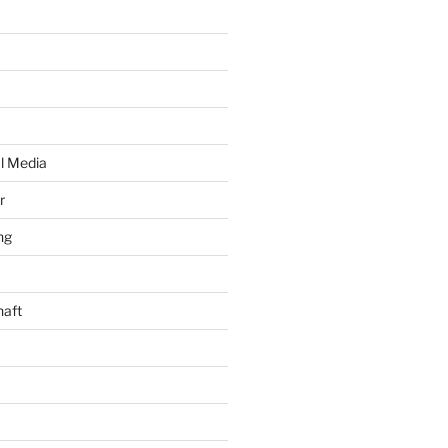
al Media
r
ng
haft