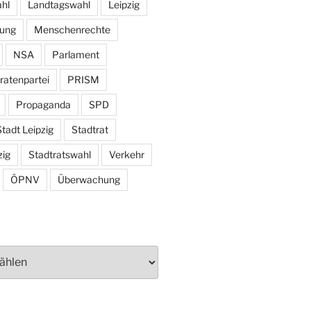
hl
Landtagswahl
Leipzig
tung
Menschenrechte
NSA
Parlament
ratenpartei
PRISM
Propaganda
SPD
tadt Leipzig
Stadtrat
zig
Stadtratswahl
Verkehr
ÖPNV
Überwachung