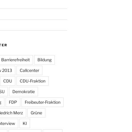
TER
Barrierefreiheit
Bildung
w 2013
Callcenter
CDU
CDU-Fraktion
SU
Demokratie
g
FDP
Freibeuter-Fraktion
iedrich Merz
Grüne
nterview
KI