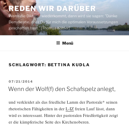
Zum
REDEN WIR DARÜBER
Inhalt
Wenn die Diktatur wiederkommt, dann wird sie sagen: "Danke
springen
Demokratie, dass Du für mich die optimalen Voraussetzungen
geschaffen hast." [Thomas Köhler]
Menü
SCHLAGWORT:
BETTINA KUDLA
VERÖFFENTLICHT
07/21/2014
AM
Wenn der Wolf(f) den Schafspelz anlegt,
und verkleidet als das friedliche Lamm der Pastorale* seinen
rhetorischen Fähigkeiten in der
L-IZ
freien Lauf lässt, dann
wird es interessant. Hinter der pastoralen Friedfertigkeit zeigt
er die kämpferische Seite des Kirchenoberen.