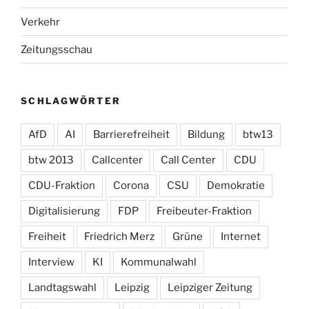
Verkehr
Zeitungsschau
SCHLAGWÖRTER
AfD
AI
Barrierefreiheit
Bildung
btw13
btw 2013
Callcenter
Call Center
CDU
CDU-Fraktion
Corona
CSU
Demokratie
Digitalisierung
FDP
Freibeuter-Fraktion
Freiheit
Friedrich Merz
Grüne
Internet
Interview
KI
Kommunalwahl
Landtagswahl
Leipzig
Leipziger Zeitung