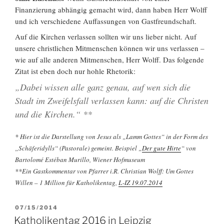
Finanzierung abhängig gemacht wird, dann haben Herr Wolff
und ich verschiedene Auffassungen von Gastfreundschaft.
Auf die Kirchen verlassen sollten wir uns lieber nicht. Auf
unsere christlichen Mitmenschen können wir uns verlassen –
wie auf alle anderen Mitmenschen, Herr Wolff. Das folgende
Zitat ist eben doch nur hohle Rhetorik:
„Dabei wissen alle ganz genau, auf wen sich die
Stadt im Zweifelsfall verlassen kann: auf die Christen
und die Kirchen.“ **
* Hier ist die Darstellung von Jesus als „Lamm Gottes“ in der Form des
„Schäferidylls“ (Pastorale) gemeint. Beispiel „
Der gute Hirte
“ von
Bartolomé Estéban Murillo, Wiener Hofmuseum
**Ein Gastkommentar von Pfarrer i.R. Christian Wolff: Um Gottes
Willen – 1 Million für Katholikentag,
L-
IZ
19.07.2014
VERÖFFENTLICHT
07/15/2014
AM
Katholikentag 2016 in Leipzig