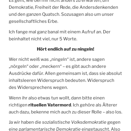
Es geht, wie bei mir nicht anders zu erwarten, um
Demokratie, Freiheit der Rede, die Andersdenkenden
und den ganzen Quatsch. Sozusagen also um unser
gesellschaftliches Erbe.
Ich fange mal ganz banal mit einem Aufruf an. Der
beinhaltet nicht viel, nur 5 Worte.
Hört endlich auf zu ningeln!
Wer nicht weiß was „ningeln“ ist, andere sagen
„nörgeln“ oder „meckern“ – es gibt auch andere
Ausdrücke dafür. Allen gemeinsam ist, dass sie absolut
inhaltsleeren Widerspruch bedeuten. Widerspruch
des Widersprechens wegen.
Wenn ihr also etwas tun wollt, dann bitte einen
richtigen
rituellen Vatermord
. Ich gehöre als Älterer
auch dazu, bekenne mich auch zu dieser Rolle – also los.
Ja wir haben die
sozialistische Volksd
emokratie
gegen
eine
parlamentarische Demokratie
eingetauscht. Also