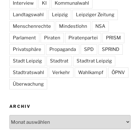
Interview
KI
Kommunalwahl
Landtagswahl
Leipzig
Leipziger Zeitung
Menschenrechte
Mindestlohn
NSA
Parlament
Piraten
Piratenpartei
PRISM
Privatsphäre
Propaganda
SPD
SPRIND
Stadt Leipzig
Stadtrat
Stadtrat Leipzig
Stadtratswahl
Verkehr
Wahlkampf
ÖPNV
Überwachung
ARCHIV
Archiv