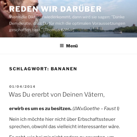
Zum
REDEN WIR DARÜBER
Inhalt
Wenn die Diktatur wiederkommt, dann wird sie sagen: "Danke
springen
Demokratie, dass Du für mich die optimalen Voraussetzungen
geschaffen hast." [Thomas Köhler]
Menü
SCHLAGWORT:
BANANEN
VERÖFFENTLICHT
01/04/2014
AM
Was Du ererbt von Deinen Vätern,
erwirb es um es zu besitzen.
(J.W.v.Goethe – Faust I)
Nein ich möchte hier nicht über Erbschaftssteuer
sprechen, obwohl das vielleicht interessanter wäre.