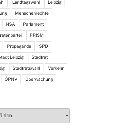
hl
Landtagswahl
Leipzig
tung
Menschenrechte
NSA
Parlament
ratenpartei
PRISM
Propaganda
SPD
tadt Leipzig
Stadtrat
zig
Stadtratswahl
Verkehr
ÖPNV
Überwachung