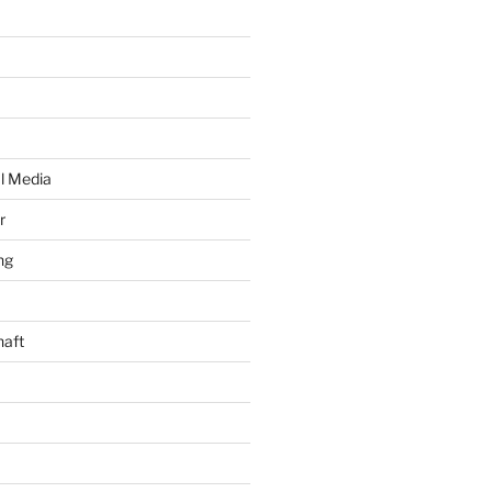
al Media
r
ng
haft