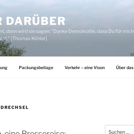
R DARÜBER
, dann wird sie sagen: "Danke Demokratie, dass Du für mich
ast." [Thomas Köhler]
rung
Packungsbeilage
Verkehr – eine Vison
Über das
 DRECHSEL
Suchen
, eine Pressereise: