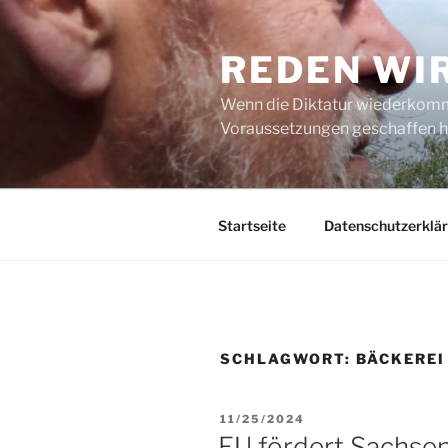
Zum
Inhalt
REDEN WI
springen
Wenn die Diktatur wiederkommt
Voraussetzungen geschaffen h
Startseite
Datenschutzerklä
SCHLAGWORT:
BÄCKEREI
VERÖFFENTLICHT
11/25/2024
AM
EU fördert Sachsen