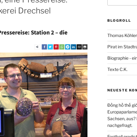
nach:
kerei Drechsel
BLOGROLL
Thomas Köhler 
Pirat im Stadtr
Biographie - ei
Texte C.K.
NEUESTE KO
Đồng hồ thế giớ
Europaparlament
Sachsen, aus?
nachgefragt.
Football predi