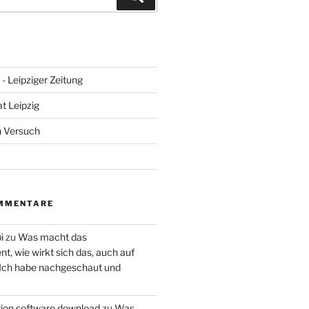
- Leipziger Zeitung
at Leipzig
n Versuch
MMENTARE
i
zu
Was macht das
, wie wirkt sich das, auch auf
 Ich habe nachgeschaut und
ction software download
zu
Was