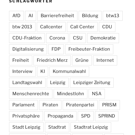
SCHLAGWÖRTER
AfD
AI
Barrierefreiheit
Bildung
btw13
btw 2013
Callcenter
Call Center
CDU
CDU-Fraktion
Corona
CSU
Demokratie
Digitalisierung
FDP
Freibeuter-Fraktion
Freiheit
Friedrich Merz
Grüne
Internet
Interview
KI
Kommunalwahl
Landtagswahl
Leipzig
Leipziger Zeitung
Menschenrechte
Mindestlohn
NSA
Parlament
Piraten
Piratenpartei
PRISM
Privatsphäre
Propaganda
SPD
SPRIND
Stadt Leipzig
Stadtrat
Stadtrat Leipzig