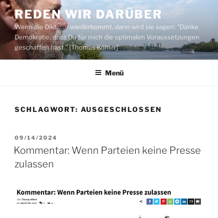
Zum
REDEN WIR DARÜBER
Inhalt
Wenn die Diktatur wiederkommt, dann wird sie sagen: "Danke
springen
Demokratie, dass Du für mich die optimalen Voraussetzungen
geschaffen hast." [Thomas Köhler]
Menü
SCHLAGWORT:
AUSGESCHLOSSEN
VERÖFFENTLICHT
09/14/2024
AM
Kommentar: Wenn Parteien keine Presse
zulassen