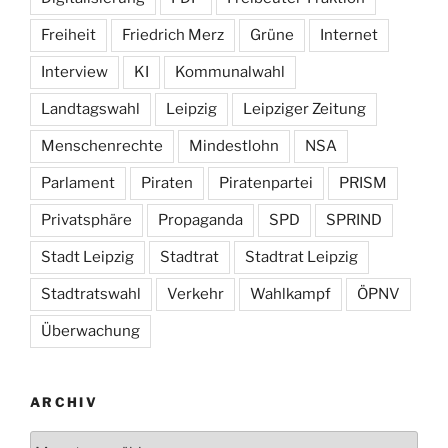
Freiheit
Friedrich Merz
Grüne
Internet
Interview
KI
Kommunalwahl
Landtagswahl
Leipzig
Leipziger Zeitung
Menschenrechte
Mindestlohn
NSA
Parlament
Piraten
Piratenpartei
PRISM
Privatsphäre
Propaganda
SPD
SPRIND
Stadt Leipzig
Stadtrat
Stadtrat Leipzig
Stadtratswahl
Verkehr
Wahlkampf
ÖPNV
Überwachung
ARCHIV
Archiv