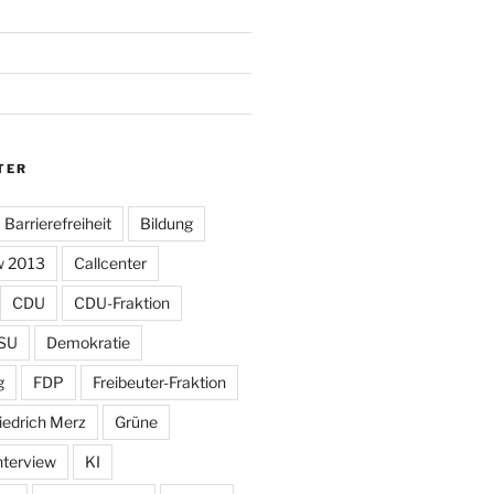
TER
Barrierefreiheit
Bildung
w 2013
Callcenter
CDU
CDU-Fraktion
SU
Demokratie
g
FDP
Freibeuter-Fraktion
iedrich Merz
Grüne
nterview
KI