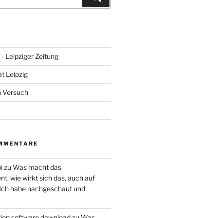
- Leipziger Zeitung
at Leipzig
n Versuch
MMENTARE
i
zu
Was macht das
, wie wirkt sich das, auch auf
 Ich habe nachgeschaut und
ction software download
zu
Was