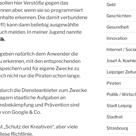
sollen hier Verstöße gegen das
Geld
önnen aber, wenn sie so programmiert
Geschichten
Inhalte erkennen. Die damit verbundene
iff) kann dann beliebig ausgewählte
Gesundheit
auch melden. In meiner Jugend nannte
Innovation
ik
.
Internet / Soci
geben natürlich dem Anwender die
Josef A. Koehle
zu erkennen, mit den entsprechenden
 speichern und für eigene Zwecke zu
Leipziger Zeitu
 nicht nur die Piraten schon lange.
Piraten
durch die Diensteanbieter zum Zwecke
Politik / Wirtsc
lagern staatliche Aufgaben an
ensbekämpfung und Prävention sind
Stadt Leipzig
e von Google & Co.
Stadtrat
 „Schutz der Kreativen“, aber viele
Strasbourg
iese Richtlinie.