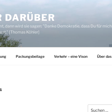
R DARÜBER
, dann wird sie sagen: "Danke Demokratie, dass Du für mich
ast." [Thomas Köhler]
rung
Packungsbeilage
Verkehr – eine Vison
Über das
1
Suchen