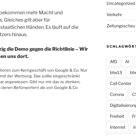
Uncategorized
ter bekommen mehr Macht und
Verkehr
 Gleiches gilt aber für
Zeitungsschau
staatlichen Händen. Es läuft auf die
zers hinaus.
SCHLAGWÖR
ig die Demo gegen die Richtlinie – Wir
en uns dort.
AfD
AI
hören zum Kerngeschäft von Google & Co. Nur
btw13
bt
 mit der Werbung. Das sollte eingeschränkt
ogar angewiesen. Gibt nur mir das zu denken,
Call Center
on deren Befürwortern als von Google & Co
Corona
C
Digitalisierun
Freiheit
Fr
Internet
I