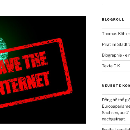
nach:
BLOGROLL
Thomas Köhler 
Pirat im Stadtr
Biographie - ei
Texte C.K.
NEUESTE KO
Đồng hồ thế giớ
Europaparlament
Sachsen, aus?
nachgefragt.
Football predi