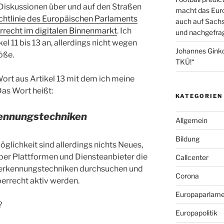
 Diskussionen über und auf den Straßen
macht das Euro
chtlinie des Europäischen Parlaments
auch auf Sachs
rrecht im digitalen Binnenmarkt
. Ich
und nachgefrag
kel 11 bis 13 an, allerdings nicht wegen
Johannes Gink
öße.
TKÜ!“
Wort aus Artikel 13 mit dem ich meine
as Wort heißt:
KATEGORIEN
kennungstechniken
Allgemein
Bildung
glichkeit sind allerdings nichts Neues,
 aber Plattformen und Diensteanbieter die
Callcenter
tserkennungstechniken durchsuchen und
Corona
errecht aktiv werden.
Europaparlame
?
Europapolitik