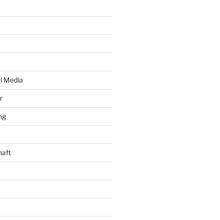
al Media
r
ng
haft