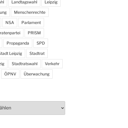
hl
Landtagswahl
Leipzig
tung
Menschenrechte
NSA
Parlament
ratenpartei
PRISM
Propaganda
SPD
tadt Leipzig
Stadtrat
zig
Stadtratswahl
Verkehr
ÖPNV
Überwachung