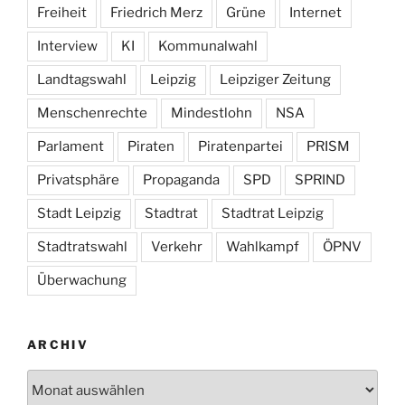
Freiheit
Friedrich Merz
Grüne
Internet
Interview
KI
Kommunalwahl
Landtagswahl
Leipzig
Leipziger Zeitung
Menschenrechte
Mindestlohn
NSA
Parlament
Piraten
Piratenpartei
PRISM
Privatsphäre
Propaganda
SPD
SPRIND
Stadt Leipzig
Stadtrat
Stadtrat Leipzig
Stadtratswahl
Verkehr
Wahlkampf
ÖPNV
Überwachung
ARCHIV
Archiv