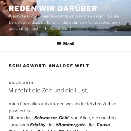
Zum
REDEN WIR DARÜBER
Inhalt
Wenn die Diktatur wiederkommt, dann wird sie sagen: "Danke
springen
Demokratie, dass Du für mich die optimalen Voraussetzungen
geschaffen hast." [Thomas Köhler]
Menü
SCHLAGWORT:
ANALOGE WELT
VERÖFFENTLICHT
02/18/2014
AM
Mir fehlt die Zeit und die Lust,
mich über alles aufzuregen was in der letzten Zeit so
passiert ist.
Ob nun das „
Schwarzer-Geld
“ von Alice, die nackten
Jungs von
Edathy
, das
#Bombergate
, die „
Causa