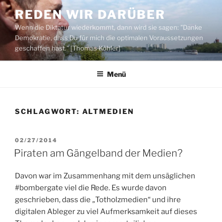
Zum
REDEN WIR DARÜBER
Inhalt
Wenn die Diktatur wiederkommt, dann wird sie sagen: "Danke
springen
Demokratie, dass Du für mich die optimalen Voraussetzungen
geschaffen hast." [Thomas Köhler]
Menü
SCHLAGWORT:
ALTMEDIEN
VERÖFFENTLICHT
02/27/2014
AM
Piraten am Gängelband der Medien?
Davon war im Zusammenhang mit dem unsäglichen
#bombergate viel die Rede. Es wurde davon
geschrieben, dass die „Totholzmedien“ und ihre
digitalen Ableger zu viel Aufmerksamkeit auf dieses