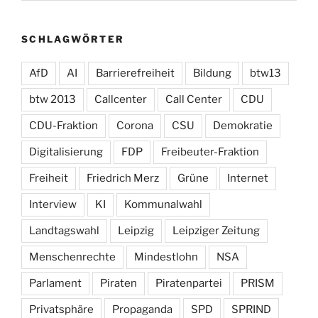
SCHLAGWÖRTER
AfD
AI
Barrierefreiheit
Bildung
btw13
btw 2013
Callcenter
Call Center
CDU
CDU-Fraktion
Corona
CSU
Demokratie
Digitalisierung
FDP
Freibeuter-Fraktion
Freiheit
Friedrich Merz
Grüne
Internet
Interview
KI
Kommunalwahl
Landtagswahl
Leipzig
Leipziger Zeitung
Menschenrechte
Mindestlohn
NSA
Parlament
Piraten
Piratenpartei
PRISM
Privatsphäre
Propaganda
SPD
SPRIND